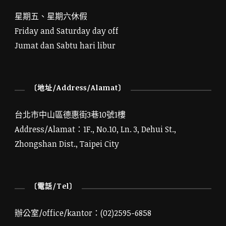
星期五、星期六休假
Friday and Saturday day off
Jumat dan Sabtu hari libur
〔地址/Address/Alamat〕
台北市中山區德惠街3巷10號1樓
Address/Alamat：1F., No.10, Ln. 3, Dehui St.,
Zhongshan Dist., Taipei City
〔電話/Tel〕
辦公室/office/kantor：(02)2595-6858