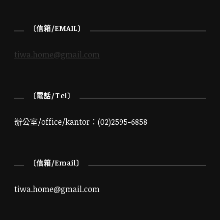
〔信箱/EMAIL〕
tiwa.home@gmail.com
〔電話/Tel〕
辦公室/office/kantor：(02)2595-6858
〔信箱/Email〕
tiwa.home@gmail.com