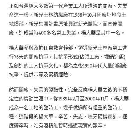
正如台灣絕大多數第一代產業工人所遭遇的關廠、失業
命運一樣，新光士林紡織廠在1988年10月因廠址地段土
地爆漲，新光集團計畫原址興建新光醫院，而宣佈關
廠，造成當時400多名勞工失業，楊大華是其中一名。
楊大華參與及擔任自救會幹部，領導新光士林廠勞工進
行76天的關廠抗爭，其抗爭形式(佔領工廠、埋鍋造飯)
及創造的工人抗爭文化，都為之後1990年代大量的關廠
抗爭，提供示範及累積經驗。
然而關廠、失業的殘酷性，完全反應楊大華之後的不穩
定性的勞動生涯中。從1989年2月至2000年11月，楊大華
成為一名工地的臨時工，幾乎做遍所有粗重的臨時工
種。這階段的楊大華，辛苦、失志、咬牙硬撐家計，極
度鬱卒時，唯有酒精能暫時逃避現實的艱辛。