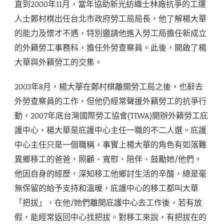
直到2000年11月，當年協助新光紡織士林廠抗爭的工運
人士鄭村棋出任台北市政府勞工局局長，他了解楊大華
的能力及懷才不遇，特別邀請他進入勞工局擔任新成立
的外籍勞工事務科，擔任外勞查察員。此後，開啟了楊
大華與外籍勞工的交集。
2003年8月，楊大華在鄭村棋離開勞工局之後，也辭去
外勞查察員的工作，但他仍經常聲援外籍勞工的抗爭行
動，2007年底台灣國際勞工協會(TIWA)開辦外籍勞工庇
護中心，楊大華是庇護中心主任一職的不二人選。庇護
中心主任只是一個職稱，事實上楊大華的角色有如落難
異鄉移工的爸爸，照顧、寬慰、陪伴、鼓勵她/他們。
他因自身的經歷，深知移工他鄉討生活的辛酸，總是毫
無保留的給予支持和溫暖，庇護中心的移工都叫大華
「把拔」，在他/她們離開庇護中心去工作後，若有放
假，能經常返回中心找把拔。對移工來說，有把拔在的