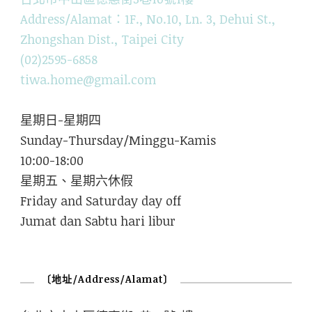
Address/Alamat：1F., No.10, Ln. 3, Dehui St.,
Zhongshan Dist., Taipei City
(02)2595-6858
tiwa.home@gmail.com
星期日-星期四
Sunday-Thursday/Minggu-Kamis
10:00-18:00
星期五、星期六休假
Friday and Saturday day off
Jumat dan Sabtu hari libur
〔地址/Address/Alamat〕