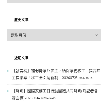
章
分
類
歷史文章
歷
史
文
章
近期文章
【發言稿】補弱勢家戶雇主，納保家務移工！提高雇
主提撥率！移工全面納新制！20260723
2026-07-23
【聲明】國際家務工日行動團體共同聲明(附記者會
發言稿)20260614
2026-06-15