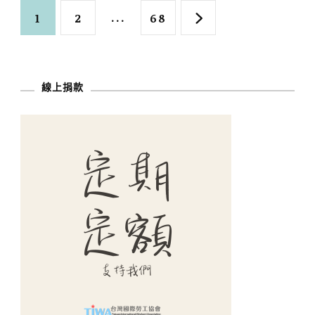
文
Page
Page
...
Page
1
2
68
章
分
線上捐款
頁