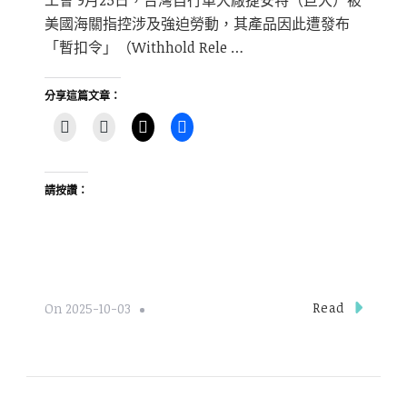
工會 9月25日，台灣自行車大廠捷安特（巨大）被
美國海關指控涉及強迫勞動，其產品因此遭發布
「暫扣令」（Withhold Rele …
分享這篇文章：
請按讚：
Read
On
2025-10-03