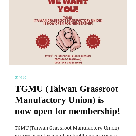
未分類
TGMU (Taiwan Grassroot
Manufactory Union) is
now open for membership!
TGMU (Taiwan Grassroot Manufactory Union)
is now open for membership!If you are worki