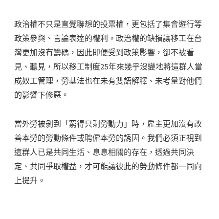
政治權不只是直覺聯想的投票權，更包括了集會遊行等
政策參與、言論表達的權利。政治權的缺損讓移工在台
灣更加沒有籌碼，因此即便受到政策影響，卻不被看
見、聽見，所以移工制度25年來幾乎沒變地將這群人當
成奴工管理，勞基法也在未有雙語解釋、未考量對他們
的影響下修惡。
當外勞被剝到「窮得只剩勞動力」時，雇主更加沒有改
善本勞的勞動條件或聘僱本勞的誘因。我們必須正視到
這群人已是共同生活、息息相關的存在，透過共同決
定、共同爭取權益，才可能讓彼此的勞動條件都一同向
上提升。