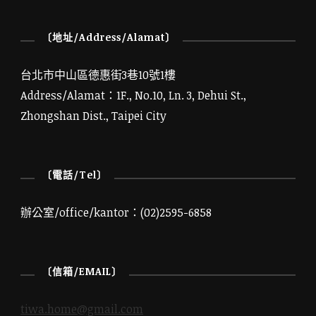
〔地址/Address/Alamat〕
台北市中山區德惠街3巷10號1樓
Address/Alamat：1F., No.10, Ln. 3, Dehui St.,
Zhongshan Dist., Taipei City
〔電話/Tel〕
辦公室/office/kantor：(02)2595-6858
〔信箱/EMAIL〕
tiwa.home@gmail.com