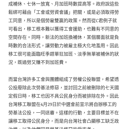
成補休、七休一放寬、月加班時數提高等。政府說這些
鬆綁可藉由「工會或勞資會議」把關，或是必須取得勞
工同意，所以是個勞雇雙贏的政策。然而從C君例子就
可看出，移工根本難以獲得工會援助，也難有不同意的
空間存在。同時，新法的加班換補休，某個層面就是負
時數的合法形式，讓勞動力被雇主極大化地濫用。因此
移工很可能面臨旺季趕單狂加班、淡季無單被補休的狀
況，既過勞又賺不到加班費。
而當台灣許多工會與團體組成了勞權公投聯盟，希望透
公投廢除此次勞基法修惡，並討回之前被刪除的七天國
定假日時，移工也因不具公民身分而被排除在外。因此
台灣移工聯盟在4月29日於中選會前宣示將自辦移工的
勞基法公投，一同送審。這樣的行動，主要目標並不在
讓移工取得公民身分，而是向台灣社會凸顯移工缺乏政