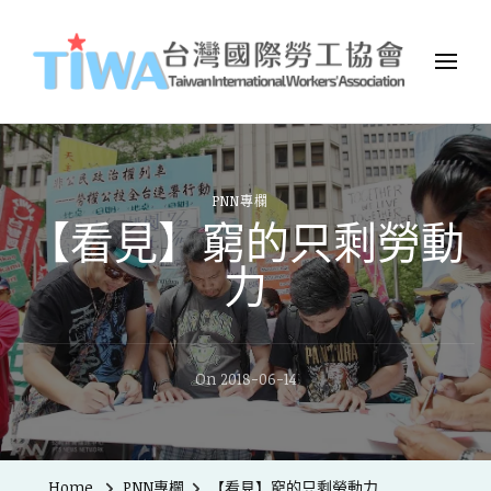
TIWA台灣國際勞工協會
台灣國際勞工協會（Taiwan International Workers
Association，簡稱TIWA），是全台第一個以國際移工為服務對象的
民間組織。
PNN專欄
【看見】窮的只剩勞動
力
On
2018-06-14
Home
PNN專欄
【看見】窮的只剩勞動力