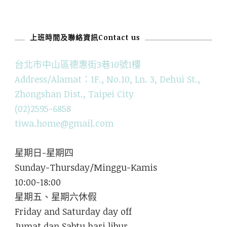
上班時間及聯絡資訊Contact us
台北市中山區德惠街3巷10號1樓
Address/Alamat：1F., No.10, Ln. 3, Dehui St.,
Zhongshan Dist., Taipei City
(02)2595-6858
tiwa.home@gmail.com
星期日-星期四
Sunday-Thursday/Minggu-Kamis
10:00-18:00
星期五、星期六休假
Friday and Saturday day off
Jumat dan Sabtu hari libur