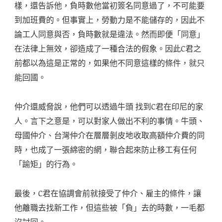
樣，還告訴他，負時數他當初簽名同意過了，不可能要
到加班費的。但事實上，勞動力是不能儲存的，因此不
論工人同意與否，負時數就是違法。然而即便「同意」
在法律上無效，卻造成了一種合法的假象。因此C君之
前都以為這是正常的，如果他不同意這樣的條件，就只
能回國。
仲介還威脅說，他們可以透過牛頭 找到C君在印尼的家
人。言下之意是，可以對家人做出不利的事情。牛頭、
母國仲介、台灣仲介在層層剝皮地收取高額仲介費的同
時，也成了一張綿密的網，聯合起來防止移工有任何
「踰矩」的行為。
最後，C君在協調會前就接受了仲介、雇主的條件，讓
他離職去找新工作，但這些被「負」去的時數，一毛都
沒討回。