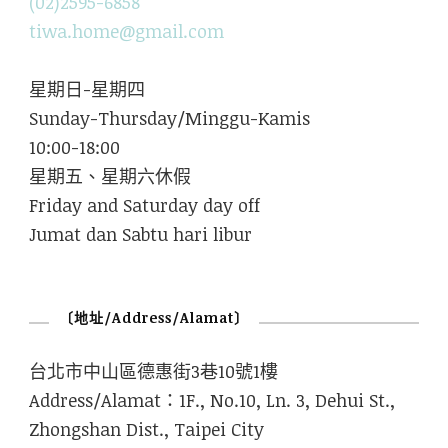
(02)2595-6858
tiwa.home@gmail.com
星期日-星期四
Sunday-Thursday/Minggu-Kamis
10:00-18:00
星期五、星期六休假
Friday and Saturday day off
Jumat dan Sabtu hari libur
〔地址/Address/Alamat〕
台北市中山區德惠街3巷10號1樓
Address/Alamat：1F., No.10, Ln. 3, Dehui St.,
Zhongshan Dist., Taipei City