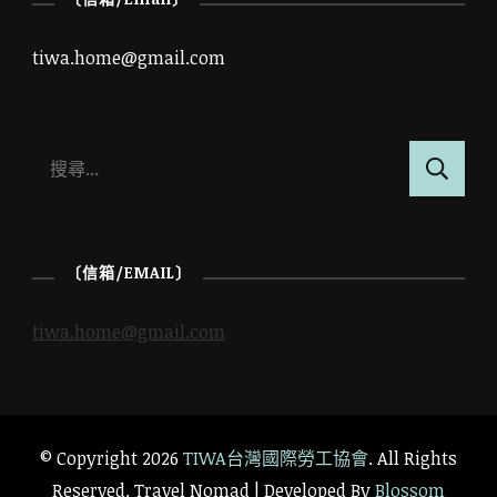
tiwa.home@gmail.com
搜
尋
關
鍵
〔信箱/EMAIL〕
字:
tiwa.home@gmail.com
© Copyright 2026
TIWA台灣國際勞工協會
. All Rights
Reserved.
Travel Nomad | Developed By
Blossom