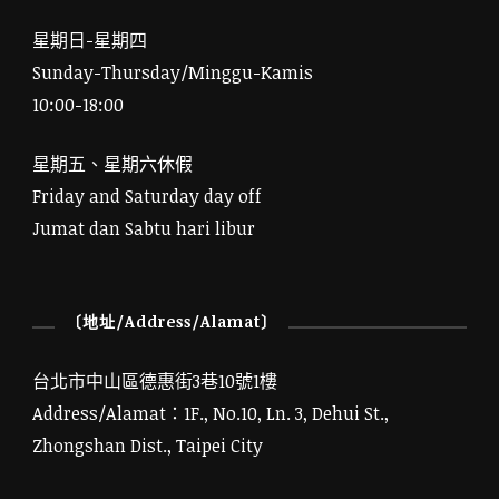
星期日-星期四
Sunday-Thursday/Minggu-Kamis
10:00-18:00
星期五、星期六休假
Friday and Saturday day off
Jumat dan Sabtu hari libur
〔地址/Address/Alamat〕
台北市中山區德惠街3巷10號1樓
Address/Alamat：1F., No.10, Ln. 3, Dehui St.,
Zhongshan Dist., Taipei City