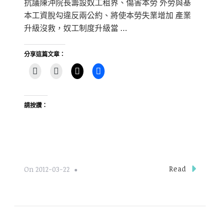
抗議陳沖院長籌設奴工租界、傷害本勞 外勞與基
本工資脫勾違反兩公約、將使本勞失業增加 產業
升級沒救，奴工制度升級當 …
分享這篇文章：
請按讚：
Read
On
2012-03-22