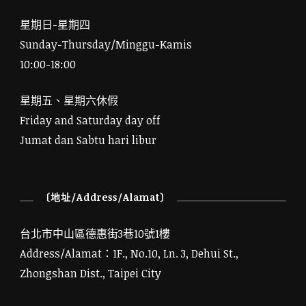
星期日-星期四
Sunday-Thursday/Minggu-Kamis
10:00-18:00
星期五、星期六休假
Friday and Saturday day off
Jumat dan Sabtu hari libur
〔地址/Address/Alamat〕
台北市中山區德惠街3巷10號1樓
Address/Alamat：1F., No.10, Ln. 3, Dehui St.,
Zhongshan Dist., Taipei City