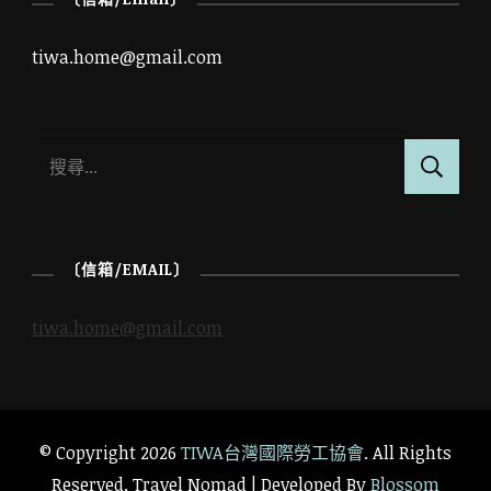
tiwa.home@gmail.com
搜
尋
關
鍵
〔信箱/EMAIL〕
字:
tiwa.home@gmail.com
© Copyright 2026
TIWA台灣國際勞工協會
. All Rights
Reserved.
Travel Nomad | Developed By
Blossom