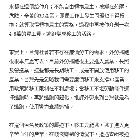
水都在還債給仲介；不能自由轉換雇主，被綁在骯髒、
危險、辛苦的3D產業，即便工作上發生問題也不得轉
換；就算取得轉換雇主的資格，過程中再被仲介剝一次
4-8萬的買工費。逃跑變成移工的活路。
事實上，台灣社會若不存在廉價勞工的需求，外勞逃跑
後根本無處可去。目前外勞逃跑後主要進入農業、長照
及營造業，這些都是長期缺工，或是不開放使用移工的
產業。台灣先是忽略我們需要廉價移工來支撐3D產業，
用政策將移工限制在不利處境；當移工不堪勞動條件選
擇逃跑時，再將逃跑問題化，批評外勞來到台灣就是為
了逃跑，使用警力查緝追捕。
在這個污名及政策的壓迫下，移工只能逃，逃了進入更
辛苦血汗的產業。在錢沒賺到的情況下，遭遇查緝被迫