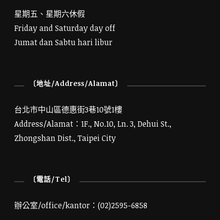
星期五、星期六休假
Friday and Saturday day off
Jumat dan Sabtu hari libur
〔地址/Address/Alamat〕
台北市中山區德惠街3巷10號1樓
Address/Alamat：1F., No.10, Ln. 3, Dehui St.,
Zhongshan Dist., Taipei City
〔電話/Tel〕
辦公室/office/kantor：(02)2595-6858