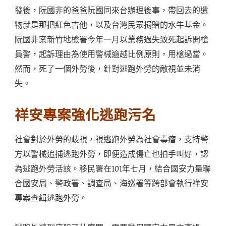
發後，阮國非的爸爸阮國同來台辦理後事，帶回去的遺
物就是那把紅色吉他，以及台灣民眾捐贈的水牛基金。
阮國非案新竹地檢署今年一月以業務過失致死起訴開槍
員警，起訴理由為使用警械逾越比例原則，用槍過當。
然而，死了一個外勞後，針對逃跑外勞的敵視並未消
失。
祥安專案強化逃跑污名
社會對於外勞的歧視，視逃跑外勞為社會毒瘤，支持警
方以警械追捕逃跑外勞，即便造成傷亡也拍手叫好，認
為逃跑外勞活該。移民署在101年七月，結合國安力量聯
合國安局、警政署、調查局、海巡署等跨部會執行祥安
專案查緝逃跑外勞。