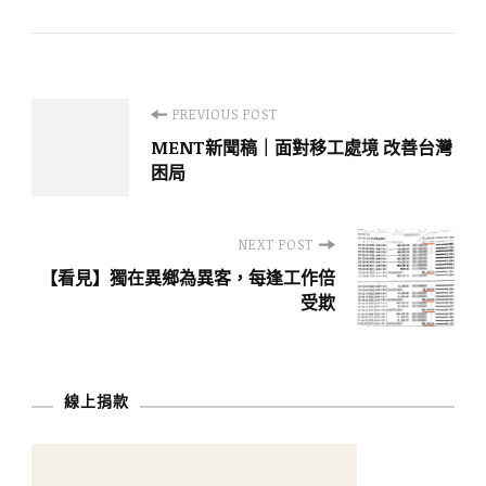
Post
PREVIOUS POST
MENT新聞稿｜面對移工處境 改善台灣
Navigation
困局
NEXT POST
【看見】獨在異鄉為異客，每逢工作倍
受欺
線上捐款