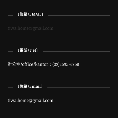
〔信箱/EMAIL〕
tiwa.home@gmail.com
〔電話/Tel〕
辦公室/office/kantor：(02)2595-6858
〔信箱/Email〕
tiwa.home@gmail.com