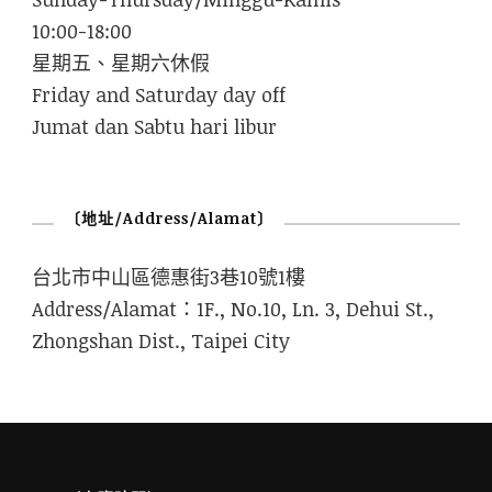
10:00-18:00
星期五、星期六休假
Friday and Saturday day off
Jumat dan Sabtu hari libur
〔地址/Address/Alamat〕
台北市中山區德惠街3巷10號1樓
Address/Alamat：1F., No.10, Ln. 3, Dehui St.,
Zhongshan Dist., Taipei City