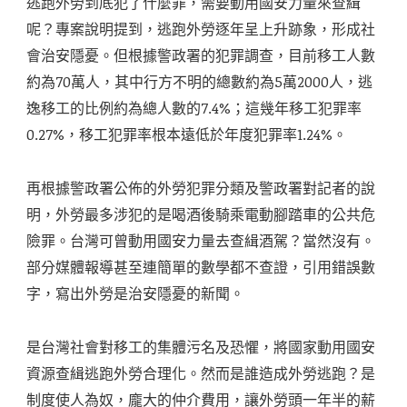
逃跑外勞到底犯了什麼罪，需要動用國安力量來查緝
呢？專案說明提到，逃跑外勞逐年呈上升跡象，形成社
會治安隱憂。但根據警政署的犯罪調查，目前移工人數
約為70萬人，其中行方不明的總數約為5萬2000人，逃
逸移工的比例約為總人數的7.4%；這幾年移工犯罪率
0.27%，移工犯罪率根本遠低於年度犯罪率1.24%。
再根據警政署公佈的外勞犯罪分類及警政署對記者的說
明，外勞最多涉犯的是喝酒後騎乘電動腳踏車的公共危
險罪。台灣可曾動用國安力量去查緝酒駕？當然沒有。
部分媒體報導甚至連簡單的數學都不查證，引用錯誤數
字，寫出外勞是治安隱憂的新聞。
是台灣社會對移工的集體污名及恐懼，將國家動用國安
資源查緝逃跑外勞合理化。然而是誰造成外勞逃跑？是
制度使人為奴，龐大的仲介費用，讓外勞頭一年半的薪