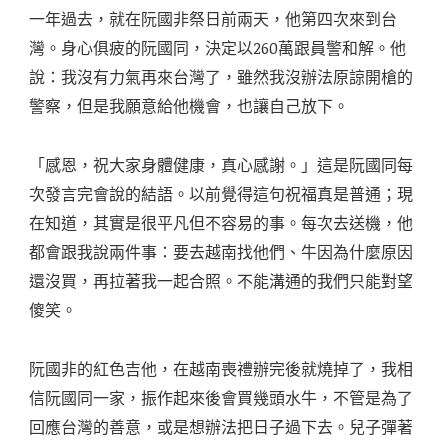
一年過去，就在阮國非祭日前兩天，他第四次來到台
灣。身心俱疲的阮國同，決定以260萬跟員警和解。他
說：我沒有力氣再來台灣了，雖然我沒辦法原諒開槍的
警察，但是我願意給他機會，也讓自己放下。
「感恩，祝大家身體健康，真心感謝。」這是阮國同每
次發言完會說的結語。以前覺得這句祝福真是普通；現
在知道，其實是很平凡但不容易的事。每次去送機，他
都會跟我說兩件事：要去越南找他們、牛因為什麼原因
還沒買，再拉著我一起合照。不能溝通的我們只能對望
傻笑。
阮國非的紅色吉他，在越南喪禮辦完後就燒掉了，我相
信阮國同一家，振作起來後會買幾頭水牛，不管是為了
回應台灣的善意，或是想辦法把日子過下去。兒子彈著