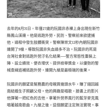
去年的8月31日，年僅27歲的阮國非赤裸上身出現在新竹
縣鳳山溪邊。他是逃跑外勞，民防、警察前來欲逮捕
他，過程中發生肢體衝突，警察陳崇文12秒內朝阮國非
連開了9槍，導致阮國非失血過多不治。阮國非的死是
台灣社會對逃跑外勞汙名化結果──警方常態性重裝上
陣、設立績效、便衣埋伏、提供檢舉獎金，以優勢的警
械查緝追補逃跑外勞，連開九槍是最極端的後果。
阮國非的願望是幫務農的母親買幾頭水牛，賺了錢回越
南結婚生子照顧父母。他的興趣是唱歌，臉書上的影片
他彈著一把紅色的吉他，拿著外勞界風行的藍牙麥克風
唱著越南歌曲。九槍之後，這個願望注定無法實現。事