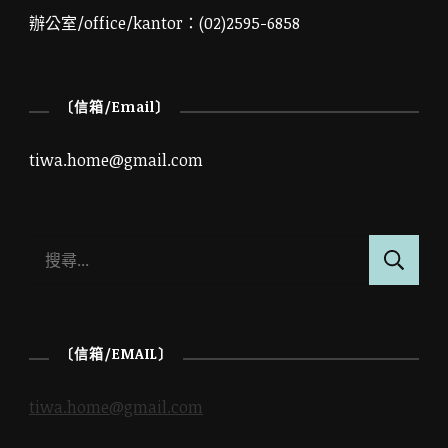
辦公室/office/kantor：(02)2595-6858
〔信箱/Email〕
tiwa.home@gmail.com
搜
尋
關
鍵
〔信箱/EMAIL〕
字:
tiwa.home@gmail.com