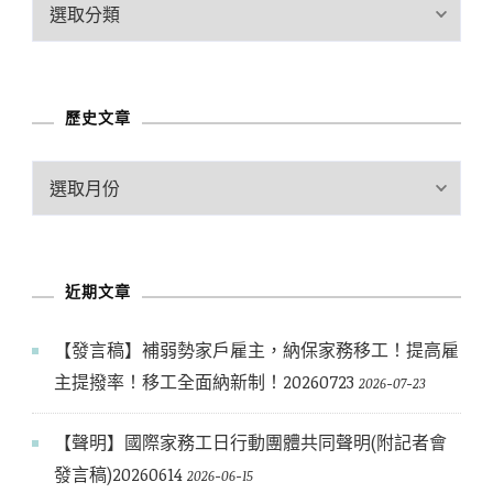
文
章
分
類
歷史文章
歷
史
文
章
近期文章
【發言稿】補弱勢家戶雇主，納保家務移工！提高雇
主提撥率！移工全面納新制！20260723
2026-07-23
【聲明】國際家務工日行動團體共同聲明(附記者會
發言稿)20260614
2026-06-15