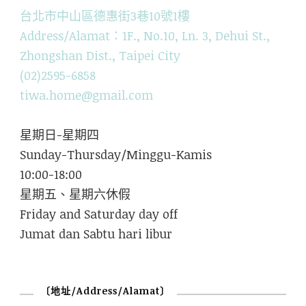
台北市中山區德惠街3巷10號1樓
Address/Alamat：1F., No.10, Ln. 3, Dehui St.,
Zhongshan Dist., Taipei City
(02)2595-6858
tiwa.home@gmail.com
星期日-星期四
Sunday-Thursday/Minggu-Kamis
10:00-18:00
星期五、星期六休假
Friday and Saturday day off
Jumat dan Sabtu hari libur
〔地址/Address/Alamat〕