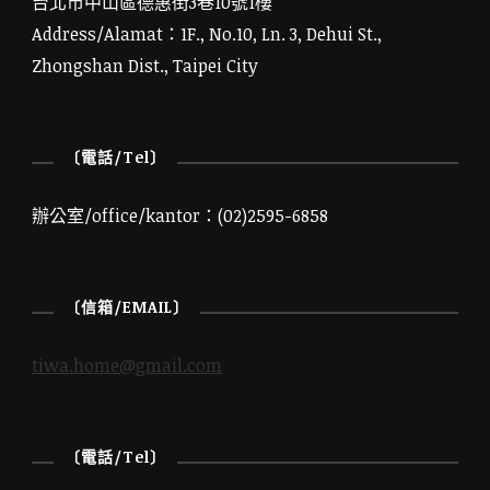
台北市中山區德惠街3巷10號1樓
Address/Alamat：1F., No.10, Ln. 3, Dehui St.,
Zhongshan Dist., Taipei City
〔電話/Tel〕
辦公室/office/kantor：(02)2595-6858
〔信箱/EMAIL〕
tiwa.home@gmail.com
〔電話/Tel〕