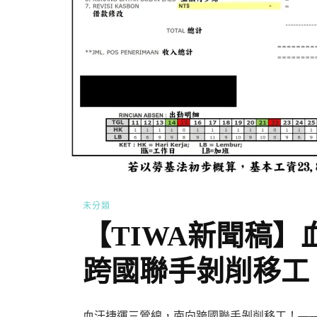
未分類
【TIWA新聞稿
跨國聯手剝削移工
血汗捷運三鶯線，南向跨國聯手剝削移工！—