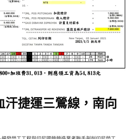
】血汗捷運三鶯線，南向
—揭發榮工工程與印尼國營營造業者聯手剝削印尼勞工