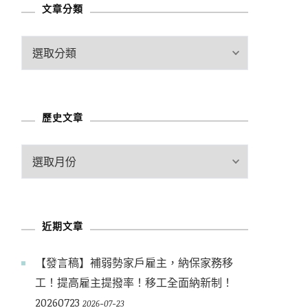
文章分類
文
章
分
類
歷史文章
歷
史
文
章
近期文章
【發言稿】補弱勢家戶雇主，納保家務移
工！提高雇主提撥率！移工全面納新制！
20260723
2026-07-23