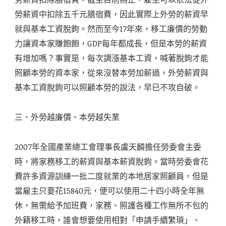
勞薪資中扣除五千元膳宿費，因此實際上外勞的薪資早
就與基本工資脫鉤。然而至今17年來，移工廉價的勞動
力讓資本家賺飽飽，GDP每年都成長，但是本勞的薪資
有增加嗎？事實是，每次調漲基本工資，喊著脫鉤才能
照顧本勞的資本家，從來沒替本勞加薪過，外勞薪資與
基本工資脫鉤可以照顧本勞的說法，早已不攻自破。
三、外勞越廉價、本勞越失業
2007年全國產業總工會理事長盧天麟擔任勞委會主委
時，將家務移工的薪資與基本薪資脫鉤。當時勞委會花
費許多資源訓練一批二度就業的本地居家照顧員，但是
當雇主只要花15840元，便可以使用二十四小時全年無
休，無需給予加班費，家務、照護各種工作無所不包的
外籍移工時，誰會想要使用相對「申請手續繁瑣」、