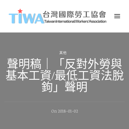
TIWA台灣國際勞工協會
台灣國際勞工協會（Taiwan International Workers
Association，簡稱TIWA），是全台第一個以國際移工為服務對象的
民間組織。
其他
聲明稿｜「反對外勞與
基本工資/最低工資法脫
鉤」聲明
On
2018-01-02