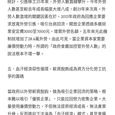
統計，引進移工25年來，外勞人數直線攀升，今年外勞
人數甚至較去年成長幅度大增八成，創23年來次高。外
勞人數激增的關鍵因素在於，2013年政府為回應企業要
求放寬外勞引進，吸引台商回流，開放企業透過多繳就
業安定費3000至7000元，增買外勞名額，五年來光此機
制就增加了28.4萬外勞。由此可見，當企業資本家需要
廉價勞動力時，所謂的「政府會嚴加控管外勞人數」的
說法根本不堪一擊。
五、血汗經濟惡性循環，薪資脫鉤成為資方分化勞工抗
爭的籌碼
當政府以外勞薪資脫鈎，做為吸引企業回流的策略，根
本難以吸引「優質企業」，只能拉回勞力密集企業。大
量使用廉價勞動力，不但無法提昇經濟成長，無法產業
升級，反而將向下沈淪為「血汗經濟」模式，甚至會導