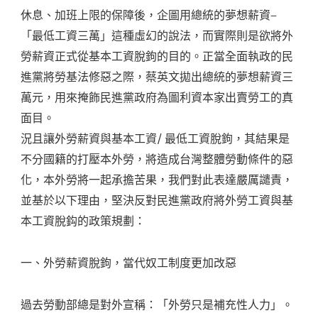
休息、加班上限的保障後，企圖用總統的夢想薪資–
「最低工資三萬」這種虛幻的說法，而實際則是欲將外
勞薪資正式從基本工資脫鉤的目的。正當全面執政的民
進黨將勞基法修惡之際，蔡英文拋出總統的夢想薪資三
萬元，用來掩飾民進黨政府為圖利資本家出賣勞工的真
面目。
況且讓外勞薪資與基本工資/ 最低工資脫鉤，其結果是
不分國籍的打壓本外勞，將造成台灣整體勞動條件的惡
化，本外勞將一起承擔苦果，我們對此表達嚴厲譴責，
並基於以下理由，堅決反對民進黨政府將外勞工資與基
本工資脫鈎的政策規劃：
一、外勞薪資脫鉤，當代奴工制度更加改惡
過去勞動部總是對外宣稱：「外勞只是補充性人力」。