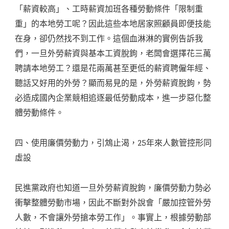
「薪資較高」、工時薪資加班各種勞動條件「限制重
重」的本地勞工呢？因此這些本地居家照顧員即便技能
在身，卻仍然找不到工作。這個血淋淋的實例告訴我
們，一旦外勞薪資與基本工資脫鉤，老闆會選擇花三萬
聘請本地勞工？還是花兩萬甚至更低的薪資聘僱年經、
聽話又好用的外勞？顯而易見的是，外勞薪資脫鉤，勢
必造成國內企業競相追逐最低勞動成本，進一步惡化整
體勞動條件。
四、使用廉價勞動力，引鴆止渴，25年來人數管控形同
虛設
民進黨政府也知道一旦外勞薪資脫鉤，廉價勞動力勢必
衝擊整體勞動市場，因此不斷對外說會「嚴加控管外勞
人數，不會讓外勞搶本勞工作」。事實上，根據勞動部