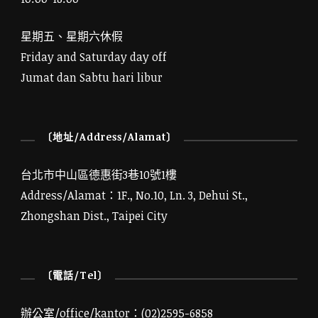
星期五、星期六休假
Friday and Saturday day off
Jumat dan Sabtu hari libur
〔地址/Address/Alamat〕
台北市中山區德惠街3巷10號1樓
Address/Alamat：1F., No.10, Ln. 3, Dehui St.,
Zhongshan Dist., Taipei City
〔電話/Tel〕
辦公室/office/kantor：(02)2595-6858