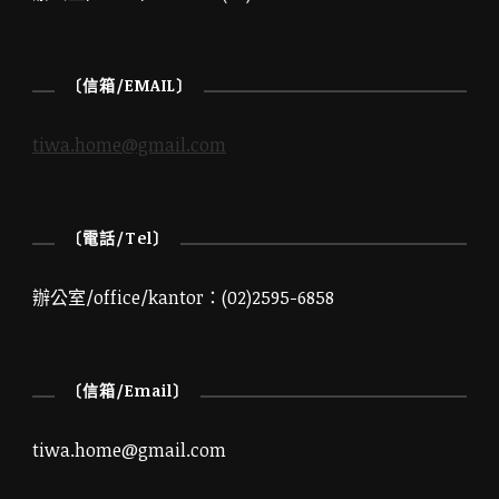
〔信箱/EMAIL〕
tiwa.home@gmail.com
〔電話/Tel〕
辦公室/office/kantor：(02)2595-6858
〔信箱/Email〕
tiwa.home@gmail.com