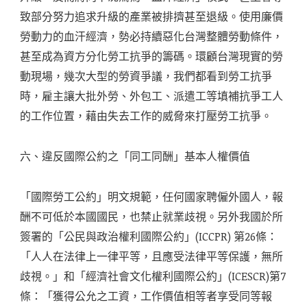
致部分努力追求升級的產業被排擠甚至退級。使用廉價
勞動力的血汗經濟，勢必持續惡化台灣整體勞動條件，
甚至成為資方分化勞工抗爭的籌碼。環顧台灣現實的勞
動現場，幾次大型的勞資爭議，我們都看到勞工抗爭
時，雇主讓大批外勞、外包工、派遣工等填補抗爭工人
的工作位置，藉由失去工作的威脅來打壓勞工抗爭。
六、違反國際公約之「同工同酬」基本人權價值
「國際勞工公約」明文規範，任何國家聘僱外國人，報
酬不可低於本國國民，也禁止就業歧視。另外我國於所
簽署的「公民與政治權利國際公約」(ICCPR) 第26條：
「人人在法律上一律平等，且應受法律平等保護，無所
歧視。」和「經濟社會文化權利國際公約」(ICESCR)第7
條：「獲得公允之工資，工作價值相等者享受同等報