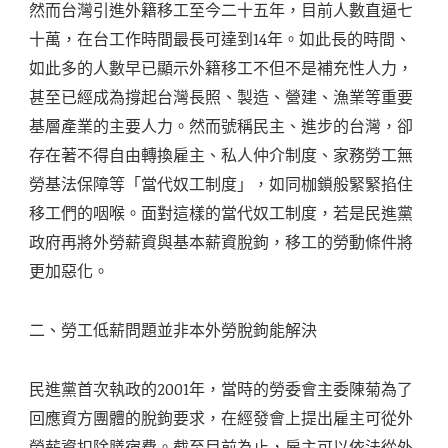
然而台灣引進外籍移工至今二十五年，目前人數直逼七
十萬，在台工作時間最長可達到14年。如此長的時間、
如此多的人數早已顯示外籍移工不但不是補充性人力，
甚至已經成為撐起台灣長照、製造、營建、漁業等重要
基層產業的主要人力。然而號稱民主、進步的台灣，卻
存在著不得自由轉換雇主、私人仲介制度、家務勞工無
勞基法保障等「當代奴工制度」，如同枷鎖般緊緊掐住
移工們的咽喉。面對這樣的當代奴工制度，若是民進黨
政府再將外勞薪資與基本薪資脫鉤，移工的勞動條件將
更加惡化。
二、勞工低薪問題並非本外勞脫鉤能解決
民進黨首次執政的2001年，當時的勞委會主委陳菊為了
回應資方團體的脫鉤要求，在經發會上提出雇主可從外
勞薪資扣除膳宿費。截至目前為止，雇主可以依法從外