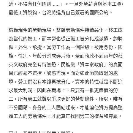
酬，不得有任何區別……」。一旦外勞薪資與基本工資/
最低工資脫鈎，台灣將違背自己簽署的國際公約。
環顧現今的勞動現場，整體勞動條件持續惡化，移工成
為當代的奴工，而本勞也從正職工被分化成派遣、約聘
僱、外包、承攬。當勞工作為一個階級，被用身份、國
族、性別、年齡分割成碎片時，全面執政不到兩年的蔡
英文政府完全有恃無恐，民進黨「資本家政府」的真面
目已經毫不遮掩，醜態盡現。面對如此節節敗退的處
境，勞工們沒有本錢再被分化。資本的特性就是不斷追
求最大利潤，因此在職場上，只要有一批更廉價的勞
工，所有勞工就難以爭取更好的勞動條件。所以，唯有
不分國籍、身分的工人團結起來，才能迫使資方提高整
體工人的勞動條件，才能真正找回勞工的權益和尊嚴。