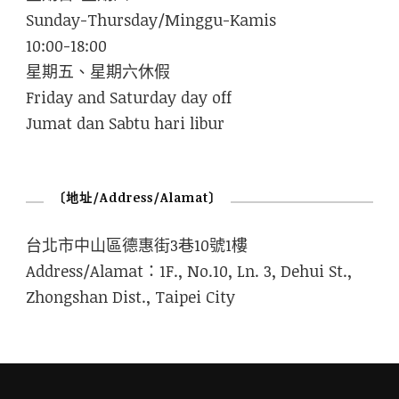
Sunday-Thursday/Minggu-Kamis
10:00-18:00
星期五、星期六休假
Friday and Saturday day off
Jumat dan Sabtu hari libur
〔地址/Address/Alamat〕
台北市中山區德惠街3巷10號1樓
Address/Alamat：1F., No.10, Ln. 3, Dehui St.,
Zhongshan Dist., Taipei City