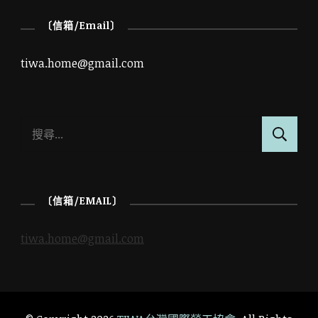
〔信箱/Email〕
tiwa.home@gmail.com
搜
尋
關
鍵
〔信箱/EMAIL〕
字:
tiwa.home@gmail.com