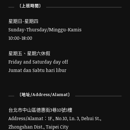
〔上班時間〕
星期日-星期四
Sunday-Thursday/Minggu-Kamis
10:00-18:00
星期五、星期六休假
Friday and Saturday day off
Jumat dan Sabtu hari libur
〔地址/Address/Alamat〕
台北市中山區德惠街3巷10號1樓
Address/Alamat：1F., No.10, Ln. 3, Dehui St.,
Zhongshan Dist., Taipei City