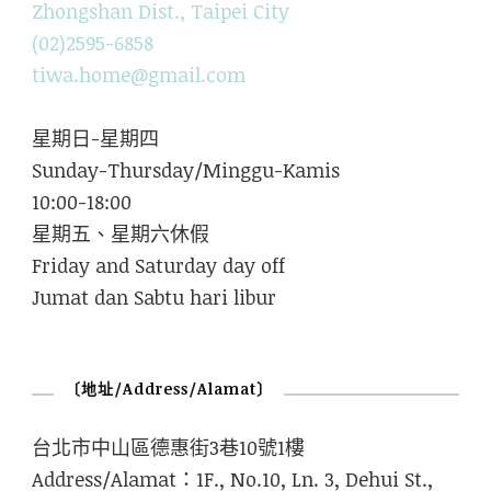
Zhongshan Dist., Taipei City
(02)2595-6858
tiwa.home@gmail.com
星期日-星期四
Sunday-Thursday/Minggu-Kamis
10:00-18:00
星期五、星期六休假
Friday and Saturday day off
Jumat dan Sabtu hari libur
〔地址/Address/Alamat〕
台北市中山區德惠街3巷10號1樓
Address/Alamat：1F., No.10, Ln. 3, Dehui St.,