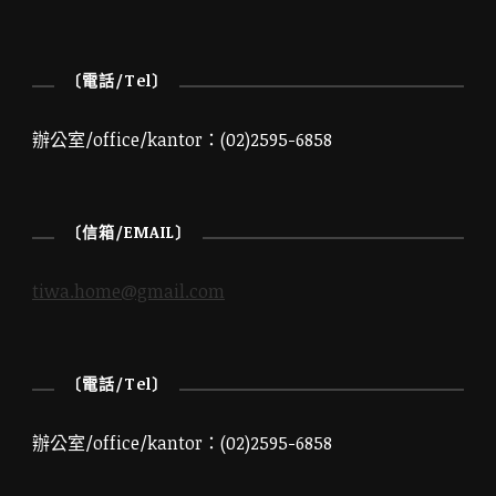
〔電話/Tel〕
辦公室/office/kantor：(02)2595-6858
〔信箱/EMAIL〕
tiwa.home@gmail.com
〔電話/Tel〕
辦公室/office/kantor：(02)2595-6858