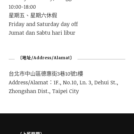
10:00-18:00
星期五、星期六休假
Friday and Saturday day off
Jumat dan Sabtu hari libur
〔地址/Address/Alamat〕
台北市中山區德惠街3巷10號1樓
Address/Alamat：1F., No.10, Ln. 3, Dehui St.,
Zhongshan Dist., Taipei City
〔上班時間〕