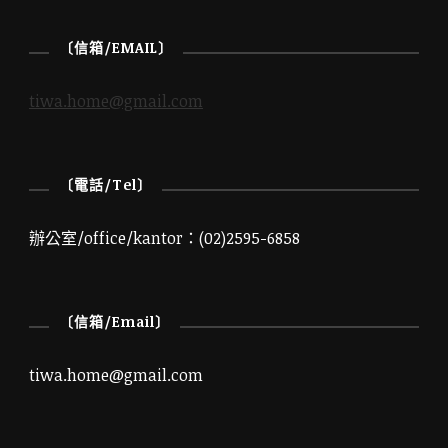
〔信箱/EMAIL〕
tiwa.home@gmail.com
〔電話/Tel〕
辦公室/office/kantor：(02)2595-6858
〔信箱/Email〕
tiwa.home@gmail.com