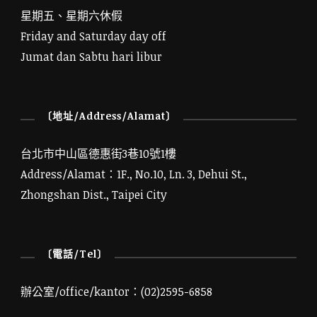
星期五、星期六休假
Friday and Saturday day off
Jumat dan Sabtu hari libur
〔地址/Address/Alamat〕
台北市中山區德惠街3巷10號1樓
Address/Alamat：1F., No.10, Ln. 3, Dehui St.,
Zhongshan Dist., Taipei City
〔電話/Tel〕
辦公室/office/kantor：(02)2595-6858