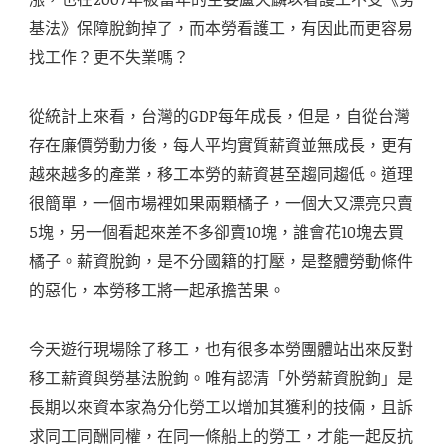
基法》保障脫鉤掉了，而本勞看護工，有因此而更容易
找工作？更不失業嗎？
從統計上來看，台灣的GDP每年成長，但是，自從台灣
存在廉價勞動力後，每人平均實質薪資並無成長，更有
越來越多的產業，移工本勞的薪資甚至趨同趨低。道理
很簡單，一個市場裡如果兩顆橘子，一個大又漂亮只賣
5塊，另一個看起來差不多卻賣10塊，誰會花10塊去買
橘子。薪資脫鉤，是不分國籍的打壓，是整體勞動條件
的惡化，本勞移工將一起承擔苦果。
今天遊行現場除了移工，也有很多本勞團體站出來反對
移工薪資與勞基法脫鉤。唯有認清「外勞薪資脫鉤」是
長期以來資本家為分化勞工以增加其獲利的技倆，且訴
求同工同酬同權，在同一條船上的勞工，才能一起反抗