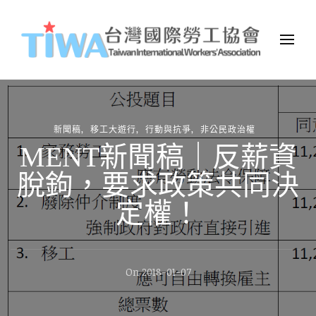
TIWA台灣國際勞工協會
台灣國際勞工協會（Taiwan International Workers
Association，簡稱TIWA），是全台第一個以國際移工為服務對象的
民間組織。
新聞稿
移工大遊行
行動與抗爭
非公民政治權
MENT新聞稿｜反薪資
脫鉤，要求政策共同決
定權！
On
2018-01-07