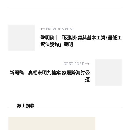
Post
PREVIOUS POST
聲明稿｜「反對外勞與基本工資/最低工
Navigation
資法脫鉤」聲明
NEXT POST
新聞稿｜真相未明九槍案 家屬跨海討公
道
線上捐款