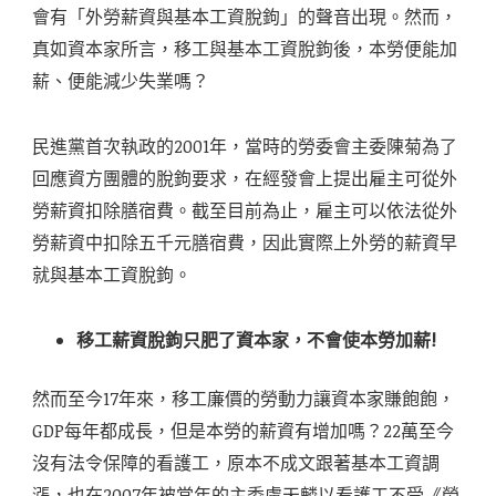
會有「外勞薪資與基本工資脫鉤」的聲音出現。然而，
真如資本家所言，移工與基本工資脫鉤後，本勞便能加
薪、便能減少失業嗎？
民進黨首次執政的2001年，當時的勞委會主委陳菊為了
回應資方團體的脫鉤要求，在經發會上提出雇主可從外
勞薪資扣除膳宿費。截至目前為止，雇主可以依法從外
勞薪資中扣除五千元膳宿費，因此實際上外勞的薪資早
就與基本工資脫鉤。
移工薪資脫鉤只肥了資本家，不會使本勞加薪
!
然而至今17年來，移工廉價的勞動力讓資本家賺飽飽，
GDP每年都成長，但是本勞的薪資有增加嗎？22萬至今
沒有法令保障的看護工，原本不成文跟著基本工資調
漲，也在2007年被當年的主委盧天麟以看護工不受《勞