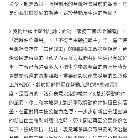
法令、制定政策，所規劃出的台灣社會目前的藍圖，可
是你我對於發展的期待、對於勞動及生活的想望？
2.我們也藉此提出討論：面對「家務工無法令保障」、
「高額仲介費用」、「不得自由轉換雇主」等，這些使
台灣社會存在「當代奴工」的相關移工政策與規定，台
灣公民是否真的同意？而這群與我們共同生活已有20餘
年、在台已有67萬多人，把生命中最精華的青壯年時光
貢獻給台灣的長期照顧、重要建設與產業發展的藍領移
工/非公民，對於把他們壓在勞動底層的這些政策制
度，是否真的不該有表意決定的權力？3.基於勞動條件
的差異，移工和本地勞工對於爭取勞動條件進程已有落
差，在面對資本挾公權力之便，一步步創新出愈趨壓迫
的新自由主義剝削體制之時，勞工間若再因公民身份之
有無，造成陳抗、結社、表意等參與公眾事務的政治權