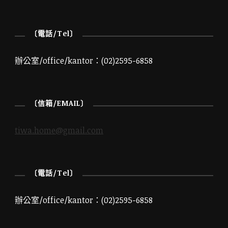
〔電話/Tel〕
辦公室/office/kantor：(02)2595-6858
〔信箱/EMAIL〕
tiwa.home@gmail.com
〔電話/Tel〕
辦公室/office/kantor：(02)2595-6858