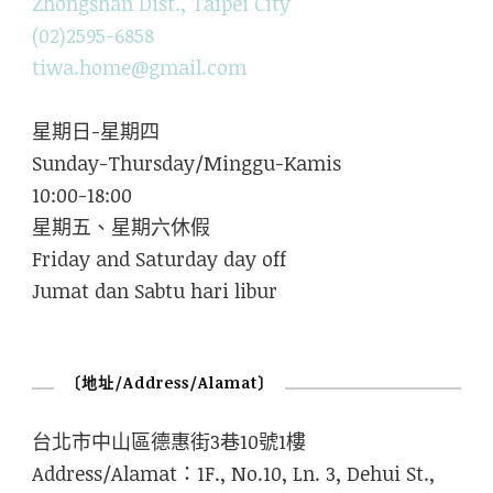
Zhongshan Dist., Taipei City
(02)2595-6858
tiwa.home@gmail.com
星期日-星期四
Sunday-Thursday/Minggu-Kamis
10:00-18:00
星期五、星期六休假
Friday and Saturday day off
Jumat dan Sabtu hari libur
〔地址/Address/Alamat〕
台北市中山區德惠街3巷10號1樓
Address/Alamat：1F., No.10, Ln. 3, Dehui St.,