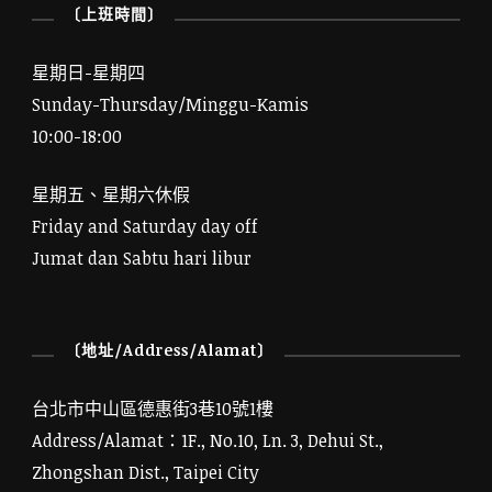
〔上班時間〕
星期日-星期四
Sunday-Thursday/Minggu-Kamis
10:00-18:00
星期五、星期六休假
Friday and Saturday day off
Jumat dan Sabtu hari libur
〔地址/Address/Alamat〕
台北市中山區德惠街3巷10號1樓
Address/Alamat：1F., No.10, Ln. 3, Dehui St.,
Zhongshan Dist., Taipei City