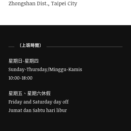
Zhongshan Dist., Taipei City
〔上班時間〕
星期日-星期四
Sunday-Thursday/Minggu-Kamis
10:00-18:00
星期五、星期六休假
Friday and Saturday day off
Jumat dan Sabtu hari libur