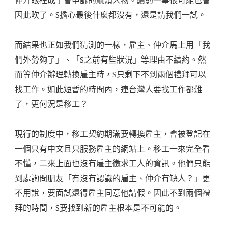
因此吹了。S擔心最後什麼都沒有，還是請我們一試。
而結果也正如我們猜測的一樣，雇主、仲介馬上用「我
們外勞夠了」、「S之前有些狀況」等理由不續約。然
而等仲介辦理轉換雇主時，S只剩下不到兩個禮拜可以
找工作。如此短暫的時間內，連台灣人要找工作都難
了，更何況是移工？
現行的制度中，移工契約期滿要轉換雇主，會被登記在
一個只有中文且只服務雇主的網站上。移工一來完全看
不懂，二來上面也沒有雇主徵求工人的資訊。他們只能
到處詢問朋友「有沒有認識的雇主、仲介有缺人？」更
不用說，要面試還得雇主同意他請假。因此不到兩個禮
拜的時間，S要找到新的雇主根本是不可能的。