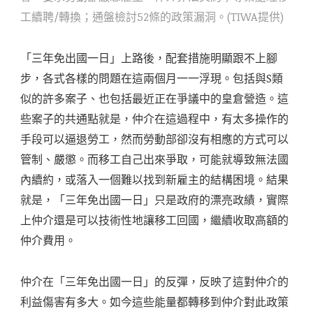
工續聘/轉換；通盤檢討52條的政策漏洞。(TIWA提供)
「三年免出國一日」上路後，配套措施明顯跟不上腳
步，各式各樣的問題在這兩個月一一浮現。包括與S類
似的許多案子、也包括最近正在爭議中的皇倉營造。這
些案子的共通點就是，仲介在這過程中，有太多操作的
手段可以逼退勞工，然而勞動部卻沒有相應的方式可以
管制、嚴懲。而移工自己出來爭取，可能就導致無法國
內續約，或落入一個難以找到新雇主的結構困境。結果
就是，「三年免出國一日」只是政府的漂亮政績，實際
上仲介還是可以技術性地讓移工回國，繼續收取高額的
仲介費用。
仲介在「三年免出國一日」的反彈，反映了這對仲介的
利益傷害有多大。如今這些能量都轉移到仲介對此政策