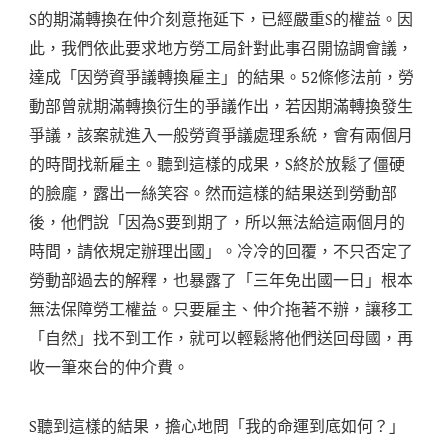
S的期滿轉換在仲介刻意拖延下，已經嚴重S的權益。因
此，我們依此要求地方勞工局針對此事召開協調會議，
達成「因勞資爭議轉換雇主」的結果。52條修法前，勞
動部曾就期滿轉換衍生的爭議作出，若因期滿轉換發生
爭議，該案就進入一般勞資爭議處理系統，會有兩個月
的時間找新雇主。聽到這樣的成果，S終於放鬆了僵硬
的臉龐，露出一絲笑容。然而這樣的結果送到勞動部
後，他們說「因為S要到期了，所以無法給這兩個月的
時間，請依規定辦理出國」。冷冷的回覆，不只否定了
勞動部過去的解釋，也暴露了「三年免出國一日」根本
無法保障勞工權益。只要雇主、仲介拖著不辦，讓移工
「自然」找不到工作，就可以輕鬆將他們送回母國，再
收一筆來台的仲介費。
S聽到這樣的結果，擔心地問「我的命運到底如何？」