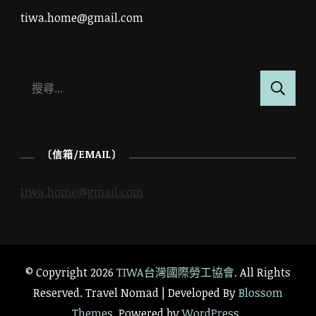
tiwa.home@gmail.com
搜
尋
關
鍵
〔信箱/EMAIL〕
字:
tiwa.home@gmail.com
© Copyright 2026
TIWA台灣國際勞工協會
. All Rights
Reserved.
Travel Nomad | Developed By
Blossom
Themes
. Powered by
WordPress
.