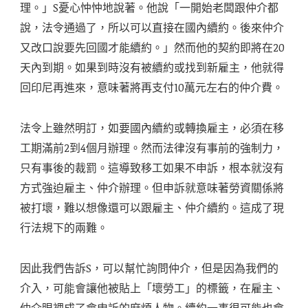
理。」S憂心忡忡地說著。他說「一開始老闆跟仲介都
說，法令通過了，所以可以直接在國內續約。後來仲介
又改口說要先回國才能續約。」然而他的契約即將在20
天內到期。如果到時沒有被續約或找到新雇主，他就得
回印尼再進來，意味著將再支付10萬元左右的仲介費。
法令上雖然明訂，如要國內續約或轉換雇主，必須在移
工期滿前2到4個月辦理。然而法律沒有事前的強制力，
只有事後的裁罰。這導致移工如果不申訴，根本就沒有
方式強迫雇主、仲介辦理。但申訴就意味著勞資關係將
被打壞，難以想像還可以跟雇主、仲介續約。這成了現
行法規下的兩難。
因此我們告訴S，可以幫忙詢問仲介，但是因為我們的
介入，可能會讓他被貼上「壞勞工」的標籤，在雇主、
仲介眼裡成了會申訴的麻煩人物。續約一事很可能也會