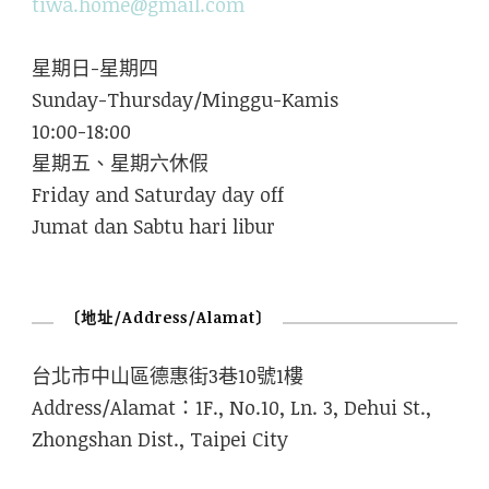
tiwa.home@gmail.com
星期日-星期四
Sunday-Thursday/Minggu-Kamis
10:00-18:00
星期五、星期六休假
Friday and Saturday day off
Jumat dan Sabtu hari libur
〔地址/Address/Alamat〕
台北市中山區德惠街3巷10號1樓
Address/Alamat：1F., No.10, Ln. 3, Dehui St.,
Zhongshan Dist., Taipei City