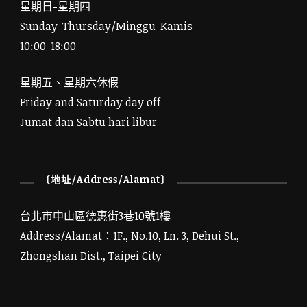
星期日-星期四
Sunday-Thursday/Minggu-Kamis
10:00-18:00
星期五、星期六休假
Friday and Saturday day off
Jumat dan Sabtu hari libur
〔地址/Address/Alamat〕
台北市中山區德惠街3巷10號1樓
Address/Alamat：1F., No.10, Ln. 3, Dehui St.,
Zhongshan Dist., Taipei City