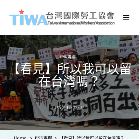
TIWA台灣國際勞工協會
台灣國際勞工協會（Taiwan International Workers
Association，簡稱TIWA），是全台第一個以國際移工為服務對象的
民間組織。
PNN專欄
【看見】所以我可以留
在台灣嗎？
On
2017-02-07
Home
PNN專欄
【看見】所以我可以留在台灣嗎？