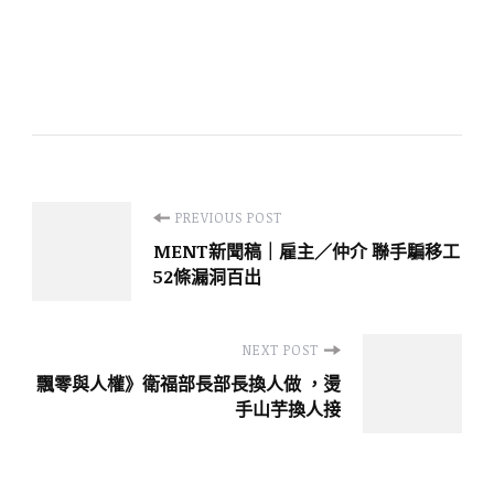
Post
PREVIOUS POST
MENT新聞稿｜雇主／仲介 聯手騙移工
Navigation
52條漏洞百出
NEXT POST
飄零與人權》衛福部長部長換人做 ，燙
手山芋換人接