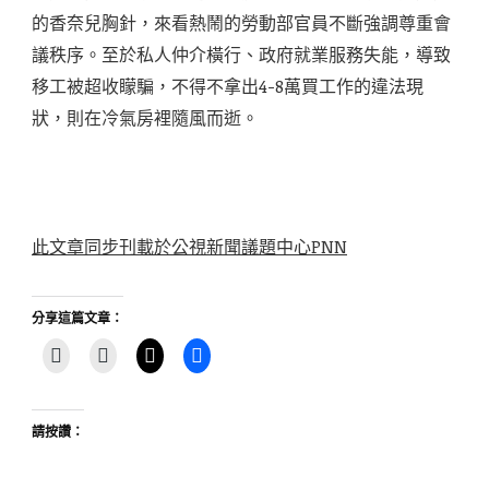
的香奈兒胸針，來看熱鬧的勞動部官員不斷強調尊重會
議秩序。至於私人仲介橫行、政府就業服務失能，導致
移工被超收矇騙，不得不拿出4-8萬買工作的違法現
狀，則在冷氣房裡隨風而逝。
此文章同步刊載於公視新聞議題中心PNN
分享這篇文章：
請按讚：