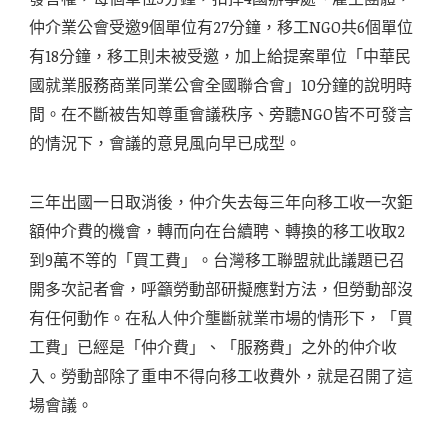
仲介業公會受邀9個單位有27分鐘，移工NGO共6個單位
有18分鐘，移工則未被受邀，加上給提案單位「中華民
國就業服務商業同業公會全國聯合會」10分鐘的說明時
間。在不斷被告知尊重會議秩序、旁聽NGO皆不可發言
的情況下，會議的意見風向早已成型。
三年出國一日取消後，仲介失去每三年向移工收一次鉅
額仲介費的機會，轉而向在台續聘、轉換的移工收取2
到9萬不等的「買工費」。台灣移工聯盟就此議題已召
開多次記者會，呼籲勞動部研擬應對方法，但勞動部沒
有任何動作。在私人仲介壟斷就業市場的情形下，「買
工費」已經是「仲介費」、「服務費」之外的仲介收
入。勞動部除了重申不得向移工收費外，就是召開了這
場會議。