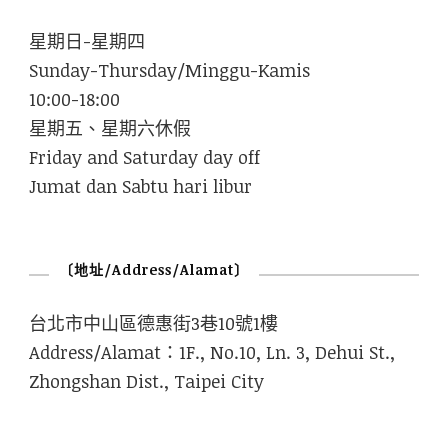
星期日-星期四
Sunday-Thursday/Minggu-Kamis
10:00-18:00
星期五、星期六休假
Friday and Saturday day off
Jumat dan Sabtu hari libur
〔地址/Address/Alamat〕
台北市中山區德惠街3巷10號1樓
Address/Alamat：1F., No.10, Ln. 3, Dehui St.,
Zhongshan Dist., Taipei City