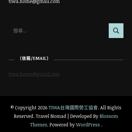
tiwa.home@gmail.com
搜
尋
關
鍵
〔信箱/EMAIL〕
字:
tiwa.home@gmail.com
© Copyright 2026
TIWA台灣國際勞工協會
. All Rights
Reserved.
Travel Nomad | Developed By
Blossom
Themes
. Powered by
WordPress
.