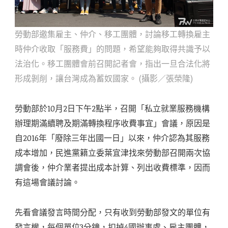
勞動部邀集雇主、仲介、移工團體，討論移工轉換雇主
時仲介收取「服務費」的問題，希望能夠取得共識予以
法治化。移工團體會前召開記者會，指出一旦合法化將
形成剝削，讓台灣成為蓄奴國家。 (攝影／張榮隆)
勞動部於10月2日下午2點半，召開「私立就業服務機構
辦理期滿續聘及期滿轉換程序收費事宜」會議，原因是
自2016年「廢除三年出國一日」以來，仲介認為其服務
成本增加，民進黨籍立委葉宜津找來勞動部召開兩次協
調會後，仲介業者提出成本計算、列出收費標準，因而
有這場會議討論。
先看會議發言時間分配，只有收到勞動部發文的單位有
發言權，每個單位3分鐘，扣掉4國辦事處、雇主團體，