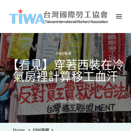
TIWA台灣國際勞工協會
台灣國際勞工協會（Taiwan International Workers
Association，簡稱TIWA），是全台第一個以國際移工為服務對象的
民間組織。
PNN專欄
【看見】穿著西裝在冷
氣房裡計算移工血汗
On
2019-10-04
Home
PNN專欄