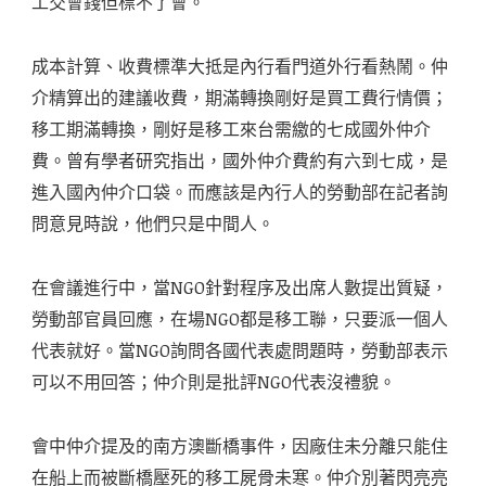
工交會錢但標不了會。
成本計算、收費標準大抵是內行看門道外行看熱鬧。仲
介精算出的建議收費，期滿轉換剛好是買工費行情價；
移工期滿轉換，剛好是移工來台需繳的七成國外仲介
費。曾有學者研究指出，國外仲介費約有六到七成，是
進入國內仲介口袋。而應該是內行人的勞動部在記者詢
問意見時說，他們只是中間人。
在會議進行中，當NGO針對程序及出席人數提出質疑，
勞動部官員回應，在場NGO都是移工聯，只要派一個人
代表就好。當NGO詢問各國代表處問題時，勞動部表示
可以不用回答；仲介則是批評NGO代表沒禮貌。
會中仲介提及的南方澳斷橋事件，因廠住未分離只能住
在船上而被斷橋壓死的移工屍骨未寒。仲介別著閃亮亮