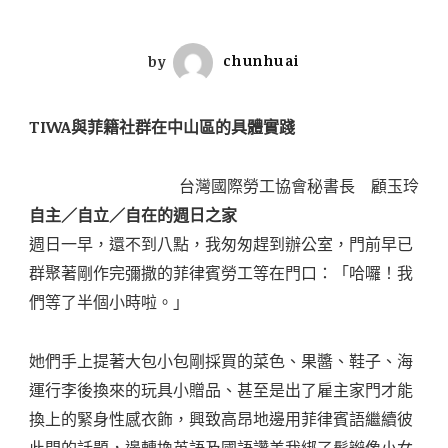
by
chunhuai
TIWA與菲籍社群在中山區的具體實踐
台灣國際勞工協會秘書長 顧玉玲
自主／自立／自在的週日之家
週日一早，還不到八點，我匆匆趕到辦公室，門前早已
群聚著剛作完彌撒的菲律賓勞工等在門口：「哈囉！我
們等了半個小時啦。」
她們手上提著大包小包剛採買的菜色、果醬、鞋子、海
運行李後換來的玩具小贈品、甚至是出了雇主家門才能
換上的緊身性感衣飾，興致高昂地邊用菲律賓語繼續彼
此間的話題，邊轉換英語及國語讚美我綁了髮辮像小女