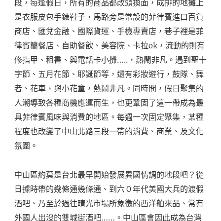
段，每逢假日，所有的商品都改頭換面，成排的地攤上
是衣服皮包手錶鞋子，馬路旁是常設的菲律賓進口百貨
商店、匯兌金融、國際貨運、手機專賣店，巷子裡是菲
律賓簡餐店、自助餐飲、美容院、卡拉ok，流動的則有
修指甲、租書、與電話卡小攤…..，熱鬧非凡。遇到聖十
字節、五月花節、耶誕節等，還有彩妝遊行，鼓隊、舞
者、花車、與小花童，熱鬧非凡。同時間，假日聚集的
人潮導致各種商機應運而生，也更鞏固了這一帶成為最
具菲律賓風味與消費的地區。每週一次固定聚集，某種
程度也改變了中山北路三段一帶的消費、商業、及文化
氛圍。
中山區約莫是台北最早開始發展異國情調的地段吧？從
日據時帶的幾條通幾條通、到六０年代美國大兵的渡假
酒吧、乃至於過往晴光市場所象徵的西洋舶來品、常有
外國人出沒的雙城街酒吧……。中山區會因此成為台灣