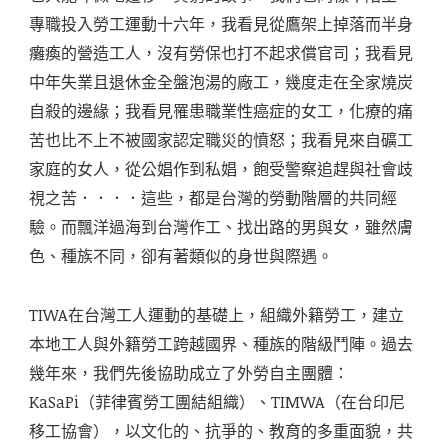
專職投入勞工運動十六年，我看見從鷹架上掉落而半身
癱瘓的營造工人，沒有勞保也打不起求償官司；我看見
中年失業且退休金全盤泡湯的廠工，幾度走在全家燒炭
自殺的邊緣；我看見罹患職業性癌症的女工，化療的痛
苦也比不上不被國家認定職災的憤怒；我看見來自礦工
家庭的女人，從公娼作到私娼，飽受警察追趕與社會歧
視之苦．．．．這些，都是台灣的勞動階層的共同經
驗。而飄洋過海到台灣作工、找出路的男與女，雖然膚
色、種族不同，卻有著類似的身世與際遇。
TIWA在台灣工人運動的基礎上，組織外籍勞工，建立
本地工人與外籍勞工跨越國界、種族的階級鬥陣。過去
幾年來，我們先後協助成立了外勞自主團體：
KaSaPi（菲律賓勞工團結組織）、TIMWA（在台印尼
移工協會），以文化的、抗爭的、教育的多重面貌，共