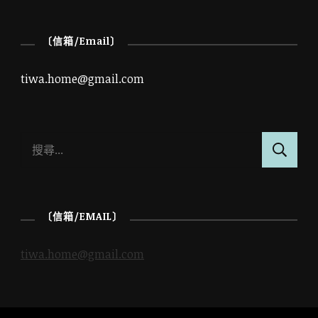
〔信箱/Email〕
tiwa.home@gmail.com
搜
尋
關
鍵
〔信箱/EMAIL〕
字:
tiwa.home@gmail.com