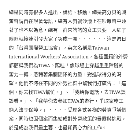
總是同時有很多人進出、說話、移動，總是高分貝的興
奮聲調自在說著母語，總有人斜躺沙潑上在吵雜聲中睡
著了也不以為意，總有一群來諮詢的女工只要一人紅了
眼眶就接連引發大家了哭成一團．．．．．．這是週日
的「台灣國際勞工協會」，英文名稱是Taiwan
International Workers’ Association，各種國籍的外勞
都簡稱我們為TIWA。踢哇！像球場上穿越重重障礙的
奮力一搏，憑藉著集體團隊的力量，對進球得分的渴
望。他們不時在不同的外勞社群中幫我們打廣告：「這
個，你去找TIWA幫忙。」、「我給你電話，去TIWA談
談看。」、「我帶你去參加TIWA的遊行，爭取家務工
納入法令保障。」．．．．受理各式各樣的勞資爭議個
案，同時也因個案而集結成對外勞政策的暴露與挑戰，
於是成為我們最主要、也最耗費心力的工作。