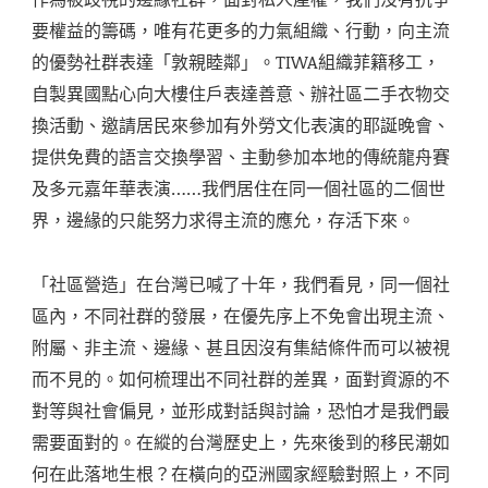
要權益的籌碼，唯有花更多的力氣組織、行動，向主流
的優勢社群表達「敦親睦鄰」。TIWA組織菲籍移工，
自製異國點心向大樓住戶表達善意、辦社區二手衣物交
換活動、邀請居民來參加有外勞文化表演的耶誕晚會、
提供免費的語言交換學習、主動參加本地的傳統龍舟賽
及多元嘉年華表演……我們居住在同一個社區的二個世
界，邊緣的只能努力求得主流的應允，存活下來。
「社區營造」在台灣已喊了十年，我們看見，同一個社
區內，不同社群的發展，在優先序上不免會出現主流、
附屬、非主流、邊緣、甚且因沒有集結條件而可以被視
而不見的。如何梳理出不同社群的差異，面對資源的不
對等與社會偏見，並形成對話與討論，恐怕才是我們最
需要面對的。在縱的台灣歷史上，先來後到的移民潮如
何在此落地生根？在橫向的亞洲國家經驗對照上，不同