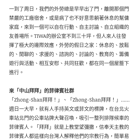
一到了周日，我們的外勞總是早早出了門，離開那個門
禁嚴的工廠宿舍，或是病了也不好意思躺著休息的幫傭
家庭，來到一個可以自在行動、自主討論、自立組織的
友善場所。TIWA的辦公室不到三十坪，但人來人往發
揮了極大的邊際效應，外勞的假日之家：休息的、放鬆
的、閒聊的、求援的、諮詢的、討論的、教育的、籌備
遊行與活動、相互安慰、共同狂歡，都在同一個屋簷下
進行。
來「中山拜拜」的菲律賓社群
「Zhong-Shan拜拜！」、「Zhong-Shan拜拜！」……
週日一大早，就有人手持英文或菲文的標牌，在台北火
車站北門的公車站牌大聲召喚，吸引一整列排隊候車的
菲律賓人。「拜拜」就是上教堂望彌撒，信奉天主教的
菲律賓人都這樣向台灣人解釋他們的宗教行為，簡單易