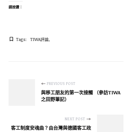
請按讚：
Tags:
TIWA評論
Post
PREVIOUS POST
與移工朋友的第一次接觸 （參訪TIWA
Navigation
之田野筆記）
NEXT POST
客工制度安魂曲？由台灣與德國客工政