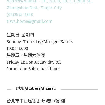
Address/Alamat：1F., No.10, Ln. 3, Dehui St.,
Zhongshan Dist., Taipei City
(02)2595-6858
tiwa.home@gmail.com
星期日-星期四
Sunday-Thursday/Minggu-Kamis
10:00-18:00
星期五、星期六休假
Friday and Saturday day off
Jumat dan Sabtu hari libur
〔地址/Address/Alamat〕
台北市中山區德惠街3巷10號1樓