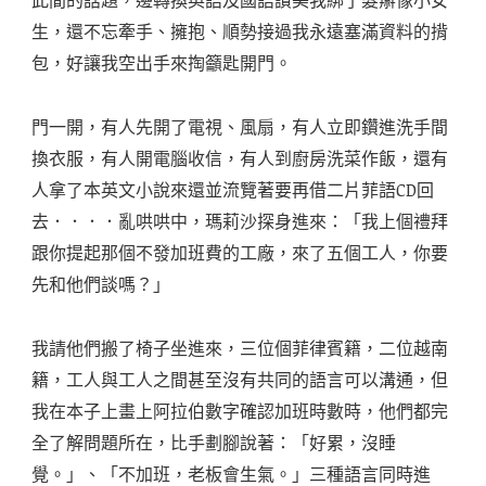
生，還不忘牽手、擁抱、順勢接過我永遠塞滿資料的揹
包，好讓我空出手來掏籲匙開門。
門一開，有人先開了電視、風扇，有人立即鑽進洗手間
換衣服，有人開電腦收信，有人到廚房洗菜作飯，還有
人拿了本英文小說來還並流覽著要再借二片菲語CD回
去．．．．亂哄哄中，瑪莉沙探身進來：「我上個禮拜
跟你提起那個不發加班費的工廠，來了五個工人，你要
先和他們談嗎？」
我請他們搬了椅子坐進來，三位個菲律賓籍，二位越南
籍，工人與工人之間甚至沒有共同的語言可以溝通，但
我在本子上畫上阿拉伯數字確認加班時數時，他們都完
全了解問題所在，比手劃腳說著：「好累，沒睡
覺。」、「不加班，老板會生氣。」三種語言同時進