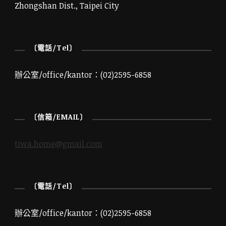
Zhongshan Dist., Taipei City
〔電話/Tel〕
辦公室/office/kantor：(02)2595-6858
〔信箱/EMAIL〕
tiwa.home@gmail.com
〔電話/Tel〕
辦公室/office/kantor：(02)2595-6858