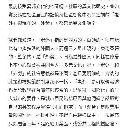
最能接受異邦文化的地區嗎？社區的異文化歷史，會如
實反應在社區居民的記憶與社區想像中嗎？之前的「老
外」與現在的「外勞」，都只是異文化嗎？
我們都知道，「老外」指的是西方的、白領的、很可能
也有中產指涉的外國人。而週日大量出現的，東南亞籍
的、藍領的，是「外勞」。同樣是外國人，同樣在修辭
上不小心就會被共同包入「多元文化」裡，「老外」和
「外勞」的社會意義就是不同，甚且更明確的，背後的
政策與被規範的制度都不一樣。「老外」是可以輕易透
過美語教學在台灣無限停留的，是象徵「國際化」的偉
大城市的要件，是城市居民結結巴巴與他們說了話還對
自己的英文程度覺得害羞而抱歉；而「外勞」是限業限
量限國別地一批批引進，不得自由轉換雇主，一次最高
只能居留三年，是路經工業區、或公共工程的鐵圍牆、