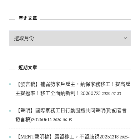
分
類
歷史文章
歷
史
文
章
近期文章
【發言稿】補弱勢家戶雇主，納保家務移工！提高雇
主提撥率！移工全面納新制！20260723
2026-07-23
【聲明】國際家務工日行動團體共同聲明(附記者會
發言稿)20260614
2026-06-15
【MENT聲明稿】續留移工，不留歧視20251218
2025-