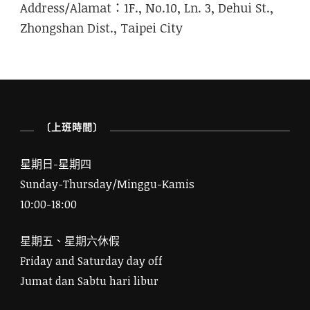
Address/Alamat：1F., No.10, Ln. 3, Dehui St.,
Zhongshan Dist., Taipei City
〔上班時間〕
星期日-星期四
Sunday-Thursday/Minggu-Kamis
10:00-18:00
星期五、星期六休假
Friday and Saturday day off
Jumat dan Sabtu hari libur