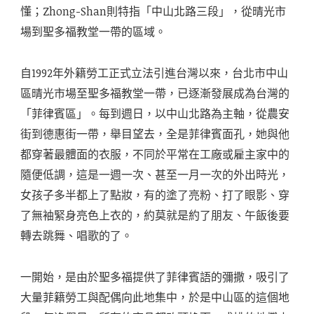
懂；Zhong-Shan則特指「中山北路三段」，從晴光市
場到聖多福教堂一帶的區域。
自1992年外籍勞工正式立法引進台灣以來，台北市中山
區晴光市場至聖多福教堂一帶，已逐漸發展成為台灣的
「菲律賓區」。每到週日，以中山北路為主軸，從農安
街到德惠街一帶，舉目望去，全是菲律賓面孔，她與他
都穿著最體面的衣服，不同於平常在工廠或雇主家中的
隨便低調，這是一週一次、甚至一月一次的外出時光，
女孩子多半都上了點妝，有的塗了亮粉、打了眼影、穿
了無袖緊身亮色上衣的，約莫就是約了朋友、午飯後要
轉去跳舞、唱歌的了。
一開始，是由於聖多福提供了菲律賓語的彌撒，吸引了
大量菲籍勞工與配偶向此地集中，於是中山區的這個地