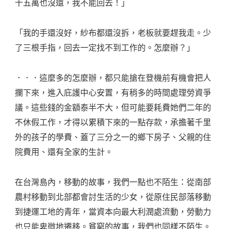
十五萬也沒還，我不能回去！」
「我的手還沒好，紗布都還沒拆，老板就要趕我走。少
了三根手指，回去一定找不到工作的。怎麼辦？」
．．．這麼多的怎麼辦，都只能搶在登機前有機會把人
攔下來，進入庇護中心安置，有稍多的時間處理勞資爭
議。這些錢的金額泰半不大，但可能要耗費她們二年的
不休假工作，才得以累積下來的一點存款，承擔著千里
外的孩子的學費、蓋了三分之一的鄉下房子、父親的住
院費用、還有全家的生計。
在台灣島內，移動的故事，我們一點也不陌生：從南部
農村移動到北部都會討生活的少女，從原住民部落移動
到捷運工地的青年，當資本向最大利潤處流動，勞動力
也只能卑微地遷移。貧窮的故事，我們也同樣不陌生。