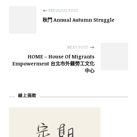
Post
PREVIOUS POST
秋鬥 Annual Autumn Struggle
Navigation
NEXT POST
HOME – House Of Migrants
Empowerment 台北市外籍勞工文化
中心
線上捐款