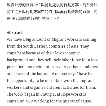
改變外勞的社會地位與勞動處境的行動方案。對於外籍
勞工從參與行動方案中的作用與再行動改變的資料，將
是 筆者繼續進行的行動研究。?
Abstract
We have a big amount of Migrant Workers coming
from the South Eastern countries of Asia. They
come here because of their low economic
background and they sell their labor force for a low
price. Here too their status is very pathetic and they
are placed at the bottom of our society. I have had
the opportunity to be in contact with the migrant
workers and organize different activities for them.
The work began in Chung Li at Hope Workers
Center, an NGO working for the migrants’ cause.