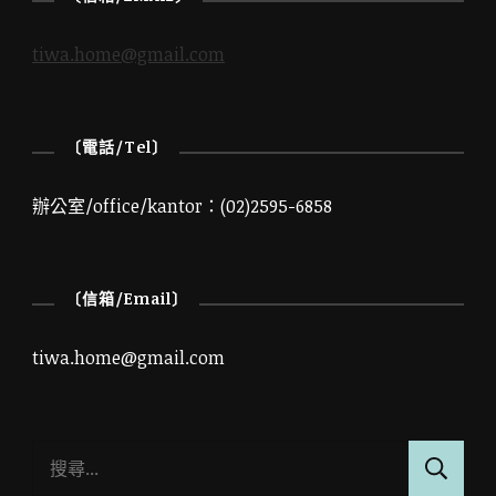
tiwa.home@gmail.com
〔電話/Tel〕
辦公室/office/kantor：(02)2595-6858
〔信箱/Email〕
tiwa.home@gmail.com
搜
尋