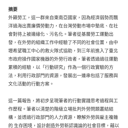
摘要
外籍勞工，這一群來自東南亞國家，因為經濟弱勢而飄
洋過海出賣廉價勞動力，在台灣勞動市場中墊底、在社
會對待上被邊緣化、污名化。筆者從基層勞工運動出
發，在外勞的組織工作中經驗了不同的社會位置，由中
壢希望職工中心的救火隊式協助，到三年前進入了臺北
市政府操作國家機器的外勞行政者，筆者透過過往運動
累積的經驗，以「行動研究」作為一個行政實驗的方
法，利用行政部門的資源，發展出一連串包括了服務與
文化活動的行動方案。
這一篇報告，將初步呈現筆者的行動實踐思考過程與工
作歷程。筆者以清楚的階級立場批判外勞問題叢結結
構，並透過行政部門的人力資源，瞭解外勞與雇主複雜
的 生存困境，設計創造外勞新認識論的社會目標，藉以