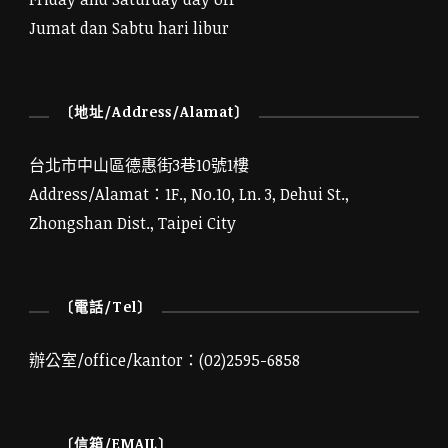
Jumat dan Sabtu hari libur
〔地址/Address/Alamat〕
台北市中山區德惠街3巷10號1樓
Address/Alamat：1F., No.10, Ln. 3, Dehui St.,
Zhongshan Dist., Taipei City
〔電話/Tel〕
辦公室/office/kantor：(02)2595-6858
〔信箱/EMAIL〕