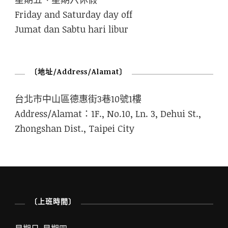
Friday and Saturday day off
Jumat dan Sabtu hari libur
〔地址/Address/Alamat〕
台北市中山區德惠街3巷10號1樓
Address/Alamat：1F., No.10, Ln. 3, Dehui St.,
Zhongshan Dist., Taipei City
〔上班時間〕