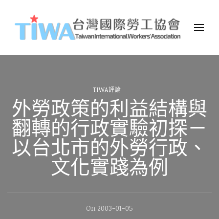
TIWA台灣國際勞工協會
台灣國際勞工協會（Taiwan International Workers
Association，簡稱TIWA），是全台第一個以國際移工為服務對象的
民間組織。
TIWA評論
外勞政策的利益結構與
翻轉的行政實驗初探－
以台北市的外勞行政、
文化實踐為例
On
2003-01-05