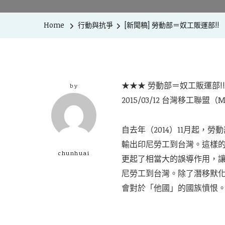
Home
行動與抗爭
[新聞稿] 勞動部＝奴工販運部!!
★★★ 勞動部＝奴工販運部!!
by
2015/03/12 台灣移工聯盟
自去年（2014）11月起，
輸出印尼勞工到台灣。這樣
chunhuai
更起了相當大的誤導作用，
尼勞工到台灣。除了潛移默
會對於「他國」的國族憤恨