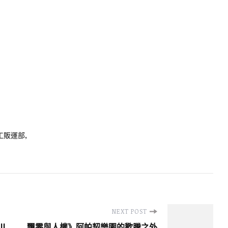
工販運部
NEXT POST
!
飄零與人權》阿帕契樂園的歡騰之外