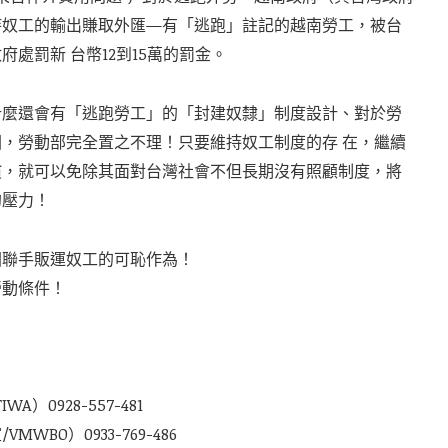
持奴工的輸出賺取外匯—有「逃跑」註記的越南勞工，被台
處罰新 台幣12到15萬的罰金。
什麼還會有「逃跑勞工」的「封建奴隸」制度設計、對於勞
，勞動部完全置之不理！只要維持奴工制度的存 在，繼續
慣，就可以免除其面對台灣社會不但長期沒有照顧制度，將
的壓力！
國聯手販運奴工的可恥作為！
勞動條件！
）0928-557-481
BO）0933-769-486