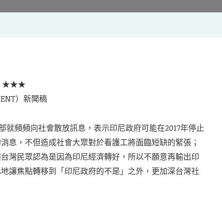
 ★★★
（MENT）新聞稿
勞動部就頻頻向社會散放訊息，表示印尼政府可能在2017年停止
的消息，不但造成社會大眾對於看護工將面臨短缺的緊張；
讓台灣民眾認為是因為印尼經濟轉好，所以不願意再輸出印
化地讓焦點轉移到「印尼政府的不是」之外，更加深台灣社
。