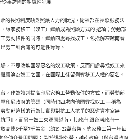
府從事跨國的組織性犯罪
口水票的長照制度缺乏照護人力的狀況，衛福部在長照服務法
，讓家務移工（奴工）繼續成為照顧方式的 選項；勞動部
務工勞動條件的同時，繼續四處尋找奴工，包括解凍越南看
輸出勞工到台灣的可能性等等。
立場，不思改進國際惡名的奴工政策，反而四處尋找奴工來
灣繼續淪為奴工之國，在國際上徒留剝奪移工人權的惡名。
來台，作為談判提高印尼家務工勞動條件的方式，而勞動部
擊印尼政府的籌碼（同時也四處向他國尋找奴工 —稱為
。勞動部這樣的行為其實與對抗工人抗爭的惡劣資本家無
抗爭!!，而另一奴工來源國越南，其政府 跟台灣政府一
高達6千至7千美金（約19-22萬台幣、約家務工第一年每
）的來台仲介費用問題； 對於逃跑外勞，越南政府（與台灣政府