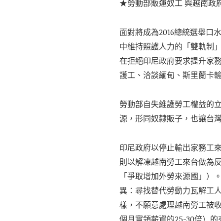
★勞動部販運奴工 與越南政
面對將成為2016總統選舉
中維持照護人力的「雙軌制」
在拒絕印尼政府要求提升家
護工、洽談緬甸、斯里蘭卡
勞動部自失維護勞工權益的
源，形同奴隸販子，也讓台
印尼政府以停止輸出家務工
則以解凍越南勞工來台做為反
「爭取增加外勞來源國」）
異：尋找替代勞動力瓦解工人
樣，不願意處理越南勞工被收取
個月實領薪資的25-30倍