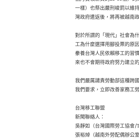
一樣）也祭出嚴刑峻罰以維
灣政府遣返後，將再被越南政府
對於所謂的「現代」社會為
工為什麼選擇用腳投票的原因
豢養台灣人民依賴移工的習
來也不會期待政府努力建立
我們嚴厲譴責勞動部這種跨
我們要求，立即改善家務工
台灣移工聯盟
新聞聯絡人：
吳靜如（台灣國際勞工協會/TIWA
張裕焯（越南外勞配偶辦公室/VMW