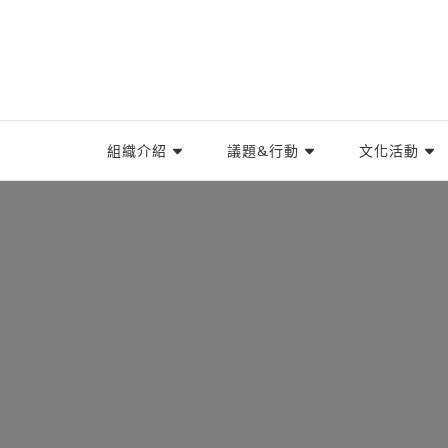
TIWA台灣國際勞工協會
台灣國際勞工協會（Taiwan International Worke
組織介紹
議題&行動
文化活動