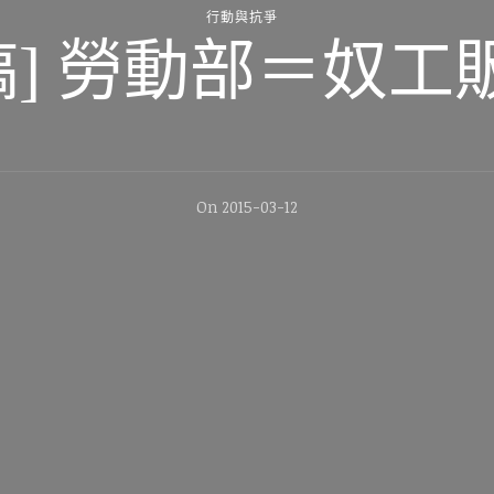
行動與抗爭
稿] 勞動部＝奴工販
On
2015-03-12