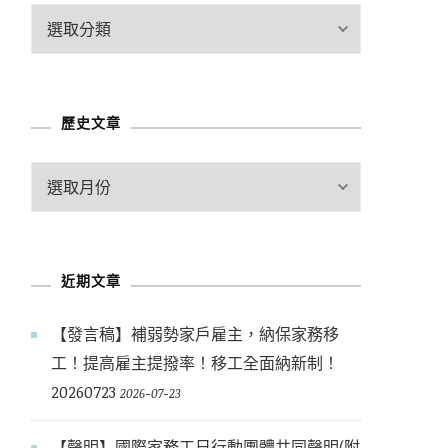
文
章
分
類
歷史文章
歷
史
文
章
近期文章
【發言稿】補弱勢家戶雇主，納保家務移
工！提高雇主提撥率！移工全面納新制！
20260723
2026-07-23
【聲明】國際家務工日行動團體共同聲明(附