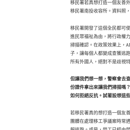
移民署若真想打造一個友善
移民署南投收容所。資料照
移民署開發了這個全民都可使
進民眾福祉為由，將行政權力
掃描確認。在政策效果上，A
子，讓每個人都變成查獲逃跑
所有外國人，絕對不是歧視
但讓我們想一想，警察會去
份證件拿出來讓我們掃描嗎
如何拒絕反抗。試著設想這
若移民署真的想打造一個友
團體在處理移工爭議案時常
報逃跑。或是，勞工已經由