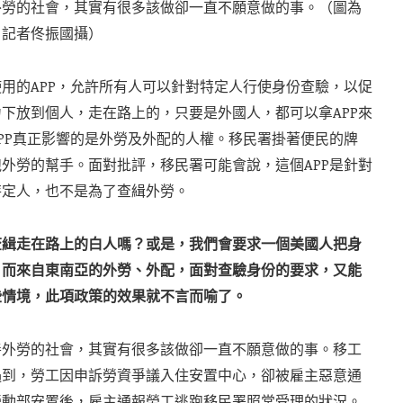
外勞的社會，其實有很多該做卻一直不願意做的事。（圖為
，記者佟振國攝）
用的APP，允許所有人可以針對特定人行使身份查驗，以促
下放到個人，走在路上的，只要是外國人，都可以拿APP來
PP真正影響的是外勞及外配的人權。移民署掛著便民的牌
外勞的幫手。面對批評，移民署可能會說，這個APP是針對
特定人，也不是為了查緝外勞。
查緝走在路上的白人嗎？或是，我們會要求一個美國人把身
？而來自東南亞的外勞、外配，面對查驗身份的要求，又能
些情境，此項政策的效果就不言而喻了。
善外勞的社會，其實有很多該做卻一直不願意做的事。移工
遇到，勞工因申訴勞資爭議入住安置中心，卻被雇主惡意通
勞動部安置後，雇主通報勞工逃跑移民署照常受理的狀況。