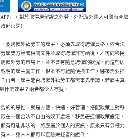
APP」，對於取得居留證之外勞、外配及外國人可隨時查驗
內政部官網）
定，要聘僱外籍勞工的雇主，必須先取得聘僱資格，依合法
待勞雇雙方簽署相關文件並取得聘僱許可函後，才可向移民
在聘僱外勞的市場上，並不會有隨意聘僱的狀況。而這些居
上載明的雇主處工作，根本不可能隨便換工作，哪來需要掃
要？再者，雇主能否聘僱外籍勞工都需事先申請，若雇主真
達到什麼效果？兩者都令人存疑。
外勞的的思惟，就是方便、快速、好管理。搭配政策上對移
拘限在一個合法不自由的奴工處境。移民署這個政策設定，
工都有可能非法的，將應屬於個人的資訊，原來只有公權力
所有人，讓人人都可以查驗嫌疑者的證件。