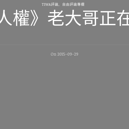
TIWA評論
自由評論專欄
人權》老大哥正
On
2015-09-29