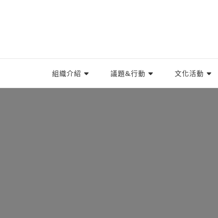
TIWA台灣國際勞工協會
台灣國際勞工協會（Taiwan International Worke
組織介紹
議題&行動
文化活動