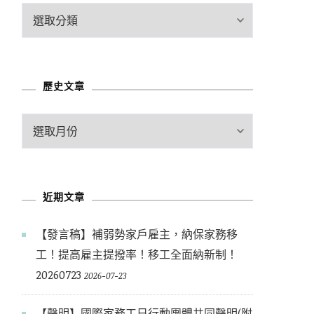
文
章
分
類
歷史文章
歷
史
文
章
近期文章
【發言稿】補弱勢家戶雇主，納保家務移
工！提高雇主提撥率！移工全面納新制！
20260723
2026-07-23
【聲明】國際家務工日行動團體共同聲明(附