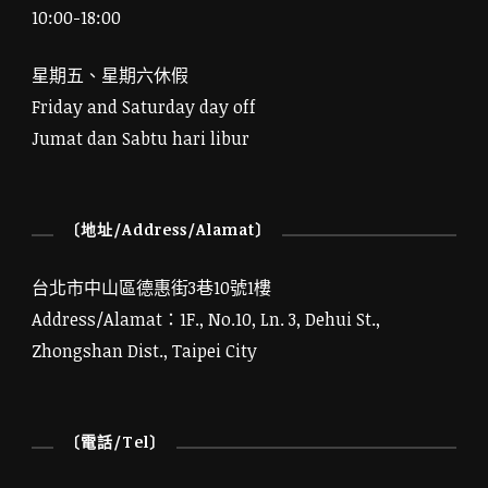
10:00-18:00
星期五、星期六休假
Friday and Saturday day off
Jumat dan Sabtu hari libur
〔地址/Address/Alamat〕
台北市中山區德惠街3巷10號1樓
Address/Alamat：1F., No.10, Ln. 3, Dehui St.,
Zhongshan Dist., Taipei City
〔電話/Tel〕