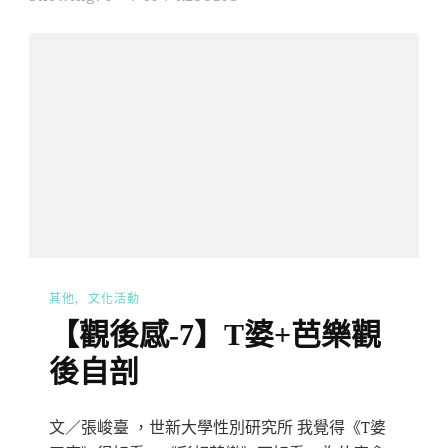
其他
文化活動
【觀後感-7】T婆+芭樂觀
後自剖
文／張峻臺 ，世新大學性別研究所 我覺得《T婆