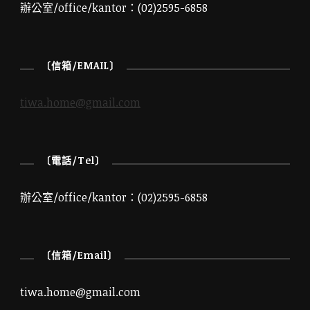
辦公室/office/kantor：(02)2595-6858
〔信箱/EMAIL〕
tiwa.home@gmail.com
〔電話/Tel〕
辦公室/office/kantor：(02)2595-6858
〔信箱/Email〕
tiwa.home@gmail.com