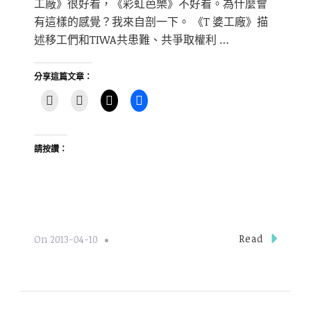
工廠》很好看，《彩虹芭樂》不好看。為什麼會
有這樣的感覺？我來自剖一下。 《T 婆工廠》描
述移工們和TIWA共患難、共爭取權利 …
分享這篇文章：
請按讚：
Read
On
2013-04-10