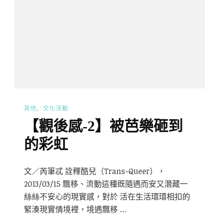
其他
文化活動
【觀後感-2】被芭樂砸到
的彩虹
文／芮筆忒 詮釋酷兒（Trans-Queer），
2013/03/15 飄移、流動這種既隨遇而安又潛藏一
絲絲不安心的現實感，對於 活在生活環環相扣的
緊湊現實情境裡，境遇飄移 …