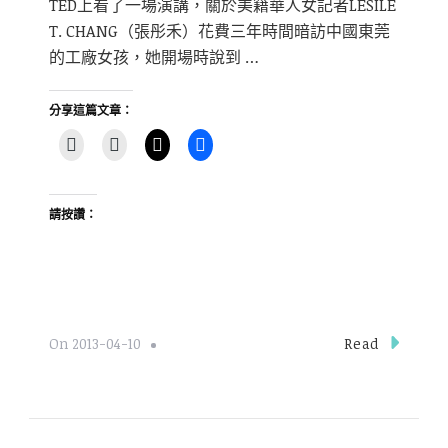
TED上看了一場演講，關於美籍華人女記者LESILE
T. CHANG（張彤禾）花費三年時間暗訪中國東莞
的工廠女孩，她開場時說到 …
分享這篇文章：
請按讚：
Read
On
2013-04-10