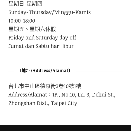
星期日-星期四
Sunday-Thursday/Minggu-Kamis
10:00-18:00
星期五、星期六休假
Friday and Saturday day off
Jumat dan Sabtu hari libur
〔地址/Address/Alamat〕
台北市中山區德惠街3巷10號1樓
Address/Alamat：1F., No.10, Ln. 3, Dehui St.,
Zhongshan Dist., Taipei City