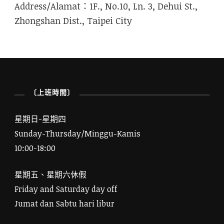
Address/Alamat：1F., No.10, Ln. 3, Dehui St.,
Zhongshan Dist., Taipei City
〔上班時間〕
星期日-星期四
Sunday-Thursday/Minggu-Kamis
10:00-18:00
星期五、星期六休假
Friday and Saturday day off
Jumat dan Sabtu hari libur