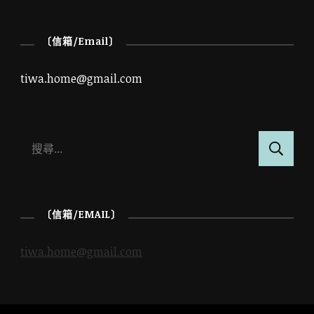
〔信箱/Email〕
tiwa.home@gmail.com
搜
尋
關
鍵
〔信箱/EMAIL〕
字:
tiwa.home@gmail.com