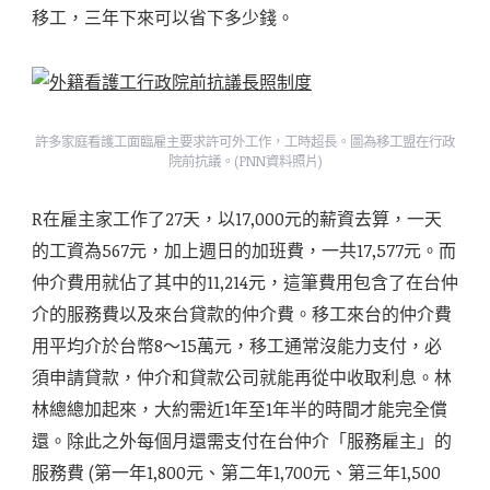
移工，三年下來可以省下多少錢。
許多家庭看護工面臨雇主要求許可外工作，工時超長。圖為移工盟在行政
院前抗議。(PNN資料照片)
R在雇主家工作了27天，以17,000元的薪資去算，一天
的工資為567元，加上週日的加班費，一共17,577元。而
仲介費用就佔了其中的11,214元，這筆費用包含了在台仲
介的服務費以及來台貸款的仲介費。移工來台的仲介費
用平均介於台幣8～15萬元，移工通常沒能力支付，必
須申請貸款，仲介和貸款公司就能再從中收取利息。林
林總總加起來，大約需近1年至1年半的時間才能完全償
還。除此之外每個月還需支付在台仲介「服務雇主」的
服務費 (第一年1,800元、第二年1,700元、第三年1,500