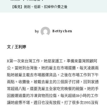
【看見】剝削、低薪、扣掉仲介費之後
by
Bettychen
文 / 王利婷
R第一次來台灣工作，她是家護工，準備來臺灣照顧阿
公。當她到台灣後，她的雇主在市場擺攤，每天凌晨兩
點她被雇主載去市場搬運貨品，之後在市場工作到下午
兩點。收攤後，被載去雇主的三個房子打掃，回到家通
常超過八點，還要洗雇主全家吃完晚餐的碗盤。她的手
因搬運過重的冷凍貨物而拉傷，每天超過18小時的工作
讓她疲憊不堪，週日也沒有放假。打了很多次1995沒有