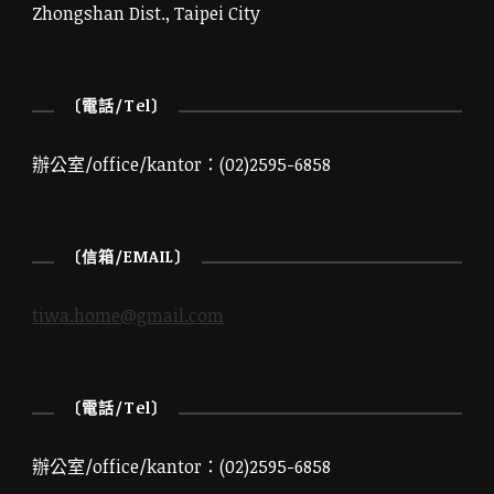
Zhongshan Dist., Taipei City
〔電話/Tel〕
辦公室/office/kantor：(02)2595-6858
〔信箱/EMAIL〕
tiwa.home@gmail.com
〔電話/Tel〕
辦公室/office/kantor：(02)2595-6858