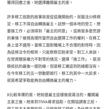
獲得回應之後，她選擇離開雇主的家。
許多移工逃跑的故事就是從這邊開始的，就服法53條規
定，移工不得自由轉換雇主。試想一個本地的勞工，想
要換工作，必須得到「雇主的同意」，這將是多麼荒謬
的事情？被視為理所當然自由選擇工作的權利，在移工
身上並不適用。當移工面對職場上不合理的對待時，因
為這條法令的框架，只能默默忍耐承受。對工人來說，
在勞資關係權力不對等的情況，選擇「換工作」，是消
極抵抗的最後一道防線，但是移工連這到防線都沒有。
在今年移工的五一勞動節遊行，移工的其中一大訴求，
就是希望爭取能夠自由轉換雇主的權力。
R比較幸運的是，她知道雇主這樣做是違法的。離開雇
主家之後，她來到TIWA尋求協助，在開協調會之前，
勞工局不太高興的說，已經安排了勞檢，為什麼Ｒ不能