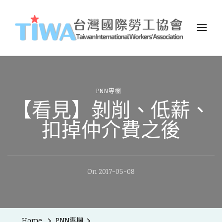
TIWA台灣國際勞工協會
台灣國際勞工協會（Taiwan International Workers
Association，簡稱TIWA），是全台第一個以國際移工為服務對象的
民間組織。
PNN專欄
【看見】剝削、低薪、
扣掉仲介費之後
On
2017-05-08
Home
PNN專欄