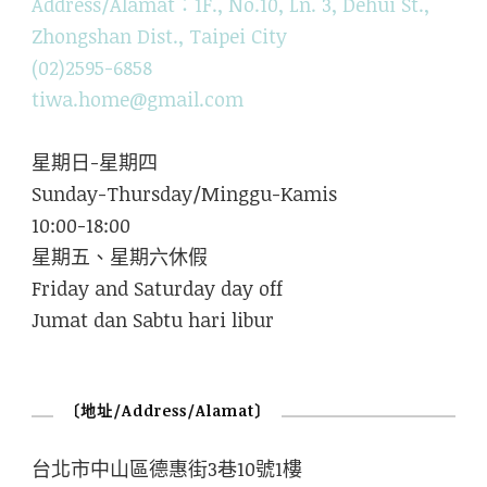
Address/Alamat：1F., No.10, Ln. 3, Dehui St.,
Zhongshan Dist., Taipei City
(02)2595-6858
tiwa.home@gmail.com
星期日-星期四
Sunday-Thursday/Minggu-Kamis
10:00-18:00
星期五、星期六休假
Friday and Saturday day off
Jumat dan Sabtu hari libur
〔地址/Address/Alamat〕
台北市中山區德惠街3巷10號1樓