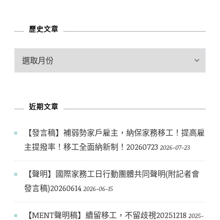
分
類
歷史文章
歷
史
文
章
近期文章
【發言稿】補弱勢家戶雇主，納保家務移工！提高雇
主提撥率！移工全面納新制！20260723
2026-07-23
【聲明】國際家務工日行動團體共同聲明(附記者會
發言稿)20260614
2026-06-15
【MENT聲明稿】續留移工，不留歧視20251218
2025-