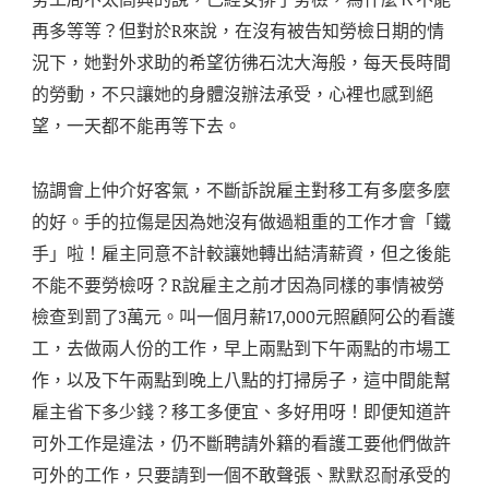
再多等等？但對於R來說，在沒有被告知勞檢日期的情
況下，她對外求助的希望彷彿石沈大海般，每天長時間
的勞動，不只讓她的身體沒辦法承受，心裡也感到絕
望，一天都不能再等下去。
協調會上仲介好客氣，不斷訴說雇主對移工有多麼多麼
的好。手的拉傷是因為她沒有做過粗重的工作才會「鐵
手」啦！雇主同意不計較讓她轉出結清薪資，但之後能
不能不要勞檢呀？R說雇主之前才因為同樣的事情被勞
檢查到罰了3萬元。叫一個月薪17,000元照顧阿公的看護
工，去做兩人份的工作，早上兩點到下午兩點的市場工
作，以及下午兩點到晚上八點的打掃房子，這中間能幫
雇主省下多少錢？移工多便宜、多好用呀！即便知道許
可外工作是違法，仍不斷聘請外籍的看護工要他們做許
可外的工作，只要請到一個不敢聲張、默默忍耐承受的