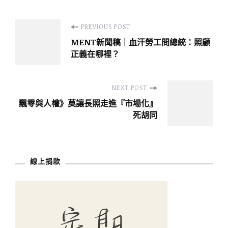
Post
PREVIOUS POST
MENT新聞稿｜血汗勞工問總統：照顧
Navigation
正義在哪裡？
NEXT POST
飄零與人權》莫讓長照走進『市場化』
死胡同
線上捐款