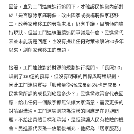
回答，直到工鬥連線進行追問下，才確認民進黨內部對
於「是否廢除家庭聘僱，改由國家或機構聘僱家務移
工，改善家務移工的勞動處境」仍有爭議，目前傾向維
持現狀。但當工鬥連線繼續追問爭議是什麼？民進黨代
表並未能清楚回應，也沒有提出任何對策來解決20多年
以來，剝削家務移工的問題。
接著，工鬥連線對於財源的規劃進行提問。「長照2.0」
規劃了330億的預算，但沒有明確的目標與時程規劃，
因此工鬥連線質疑「服務量從4%成長到6%也是成長，
民進黨所謂的成長到底是多少？」民進黨政策會代表回
應，給出任何一個數字都無法讓大家滿意，需要更多的
討論跟溝通。工鬥連線則認為這樣的回應是在迴避問
題，不給出具體目標和承諾，是拒絕讓人民有檢驗的機
會。民進黨代表孫一信最後補充，他認為「居家服務」