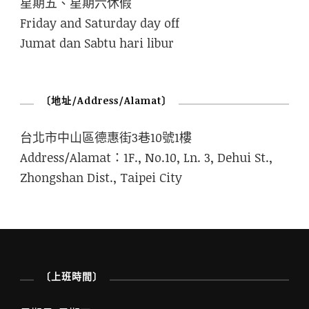
星期五、星期六休假
Friday and Saturday day off
Jumat dan Sabtu hari libur
〔地址/Address/Alamat〕
台北市中山區德惠街3巷10號1樓
Address/Alamat：1F., No.10, Ln. 3, Dehui St.,
Zhongshan Dist., Taipei City
〔上班時間〕