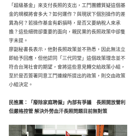
「超級基金」來支付長照的支出，工鬥團體質疑這個基
金的規模將會多大？如何運作？與現狀下個別操作的差
異為何？若操作基金有虧損時，是否又要納稅人來承
擔？這些細微卻重要的面向，親民黨的長照政策中卻隻
字未提。
廖副秘書長表示，他對長照政策並不熟悉，因此無法立
即給予回應，但他認同「三代同堂」這個政策理念並不
符合台灣社會的期望，會將這些意見轉交給政策小組，
至於是否簽署同意工鬥連線所提出的政策，則交由政策
小組決定。
民進黨：「廢除家庭聘僱」內部有爭議 長照開放營利
但嚴格控管 解決外勞血汗長照問題目前無對策