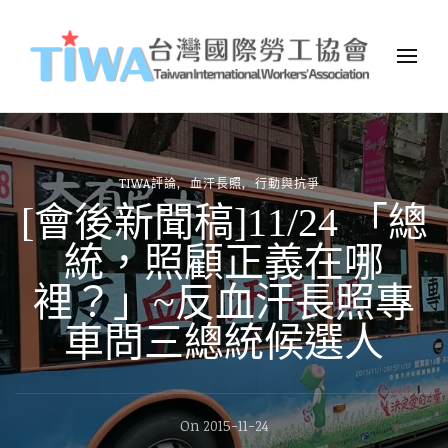
TIWA台灣國際勞工協會
台灣國際勞工協會（Taiwan International Workers
Association，簡稱TIWA），是全台第一個以國際移工為服務對象的
民間組織。
TIWA評論
血汗長照
行動與抗爭
[會後新聞稿]11/24 「總
統，照顧正義在哪
裡？」~反血汗長照專
車問三總統候選人
On
2015-11-24