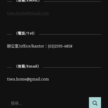
〔信箱/EMAIL〕
tiwa.home@gmail.com
〔電話/Tel〕
辦公室/office/kantor：(02)2595-6858
〔信箱/Email〕
tiwa.home@gmail.com
搜
尋