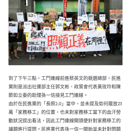
到了下午三點，工鬥連線前進蔡英文的競選總部，民進
黨則是派出社運部主任郭文彬、政策會代表黃玫玲和陳
節如立委的助理孫一信接見工鬥連線。
由於在民進黨的「長照2.0」當中，並未提及如何擺放23
萬「家務移工」的位置，也未對家務移工當下的血汗勞
動狀況提出看法，因此工鬥連線開頭便針對家務移工的
議題進行提問。民進黨代表孫一信一開始並未針對問題