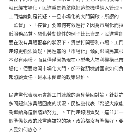
就已經市場化，民進黨是希望能把這些機構納入管理。
工鬥連線則是質疑，一旦市場化的大門開啟，所謂的
「監督」、「控管」要如何有效進行？因為市場化而拉
低服務品質、惡化勞動條件的例子比比皆是，民進黨卻
要在沒有具體配套的狀況下，貿然打開營利市場。工鬥
連線更強烈質疑，民進黨的「市場化」傾向跟國民黨根
本沒有兩樣，而且僅僅因為現在小型老人福利機構已市
場化，便要敞開市場化大門，卻不從頭檢討國家如何負
起照顧責任，是本末倒置的政策思維。
民進黨代表表示會將工鬥連線的意見帶回討論，針對許
多問題無法具體回應的狀況，民進黨代表「希望大家能
夠繼續為這個議題努力」。工鬥連線則質疑，這並非一
個準備執政的政黨應該說的話，政策都沒有準備好，要
人民如何放心？