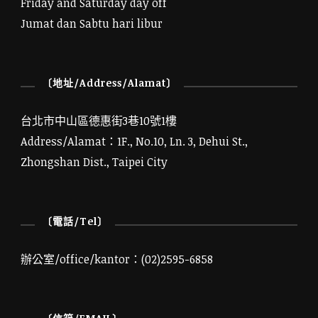
Friday and Saturday day off
Jumat dan Sabtu hari libur
〔地址/Address/Alamat〕
台北市中山區德惠街3巷10號1樓
Address/Alamat：1F., No.10, Ln. 3, Dehui St.,
Zhongshan Dist., Taipei City
〔電話/Tel〕
辦公室/office/kantor：(02)2595-6858