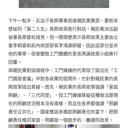
下午一點半，反血汗長照專車抵達親民黨黨部，要和宋
楚瑜的「第二人生」長照政策進行對話。親民黨派出副
祕書長廖蒼松接見，但一開頭便表示長照政策主要由立
委李桐豪和前內政部部長李鴻源研擬，因此這部分並非
他的專業，但會聽取工鬥團體的意見再請政策小組進行
回覆。
與親民黨對談過程中，工鬥連線的代表除了提出在「工
鬥國是會議」中對各政黨的提問外，也針對親民黨的長
照政策提出質疑。首先，親民黨的長照政策強調「家庭
照顧」、「三代同堂」，但工鬥連線質疑這種做法跟現
在的照顧狀況根本沒有兩樣，而且在各界都強調「照顧
責任公共化」，國家應該承擔起照顧責任的當下，把照
顧責任推回家庭，明顯是一個退步的、離譜的政見。