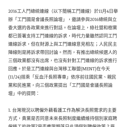
2016工人鬥總統連線（以下簡稱工鬥連線）於11月4日舉
辦「工鬥國是會議長照論壇」，邀請參與2016總統與立
委大選的各政黨來進行對話。在論壇上，綠社盟和樹黨
都已簽署支持工鬥連線的訴求，時代力量雖然認同工鬥
連線訴求，但在財源上與工鬥連線意見相左；人民民主
陣線則是將訴求帶回討論。然而，有推出總統候選人的
三個政黨都沒有出席，也沒有針對工鬥連線的訴求進行
回應。於是工鬥連線與台灣移工聯盟(MENT)在今天
(11/24)搭乘「反血汗長照專車」依序前往國民黨、親民
黨和民進黨，向三個政黨提出「工鬥國是會議長照論
壇」中的提問：
1. 台灣現況以聘僱外籍看護工作為解決長照需求的主要
方式，貴黨是否同意未來長照制度繼續維持個別家庭聘
僱移工的政策?是否應限期落日此項個別聘僱政策？原