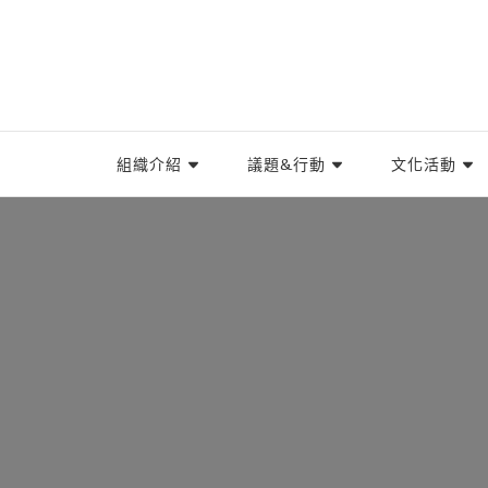
TIWA台灣國際勞工協會
台灣國際勞工協會（Taiwan International Worke
組織介紹
議題&行動
文化活動