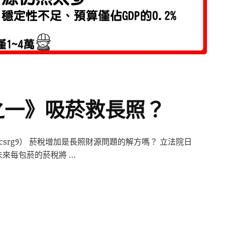
題之一》吸菸救長照？
tw/csrg9） 菸稅增加是長照財源問題的解方嗎？ 立法院日
來每包菸的菸稅將 …