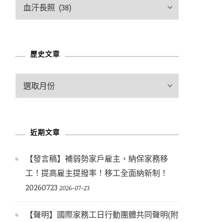
文
章
分
類
歷史文章
歷
史
文
章
近期文章
【發言稿】補弱勢家戶雇主，納保家務移
工！提高雇主提撥率！移工全面納新制！
20260723
2026-07-23
【聲明】國際家務工日行動團體共同聲明(附