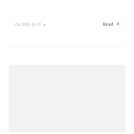
Read
On
2015-11-17