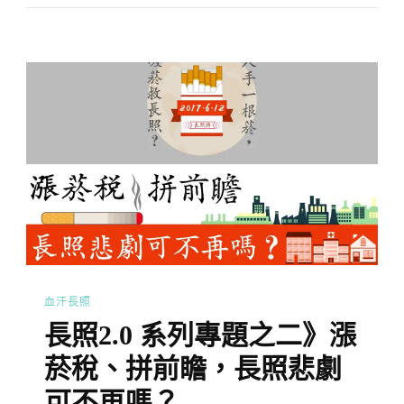
血汗長照
長照2.0 系列專題之二》漲
菸稅、拼前瞻，長照悲劇
可不再嗎？