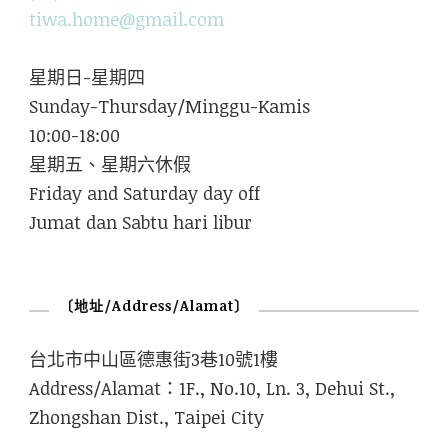
tiwa.home@gmail.com
星期日-星期四
Sunday-Thursday/Minggu-Kamis
10:00-18:00
星期五、星期六休假
Friday and Saturday day off
Jumat dan Sabtu hari libur
〔地址/Address/Alamat〕
台北市中山區德惠街3巷10號1樓
Address/Alamat：1F., No.10, Ln. 3, Dehui St.,
Zhongshan Dist., Taipei City