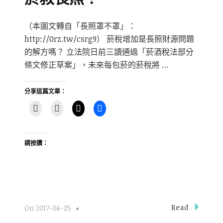
（本圖文轉自「長照罩不罩」：
http://0rz.tw/csrg9） 菸稅增加是長照財源問題
的解方嗎？ 立法院日前三讀通過「菸酒稅法部分
條文修正草案」，未來每包菸的菸稅將 …
分享這篇文章：
請按讚：
Read
On
2017-04-25