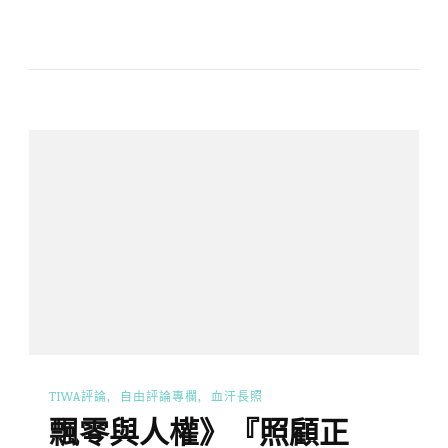
TIWA評論
自由評論專欄
血汗長照
飄零與人權》『照顧正