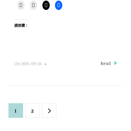
請按讚：
Read
On
2015-09-15
文
Page
Page
1
2
章