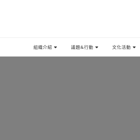
TIWA台灣國際勞工協會
台灣國際勞工協會（Taiwan International Worke
組織介紹
議題&行動
文化活動