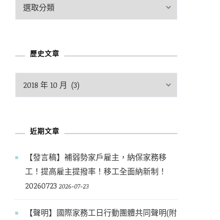
文
章
分
類
歷史文章
歷
史
文
章
近期文章
【發言稿】補弱勢家戶雇主，納保家務移
工！提高雇主提撥率！移工全面納新制！
20260723
2026-07-23
【聲明】國際家務工日行動團體共同聲明(附