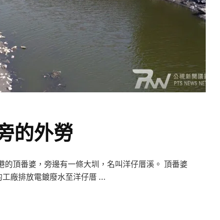
旁的外勞
化北鹿港的頂番婆，旁邊有一條大圳，名叫洋仔厝溪。 頂番婆
工廠排放電鍍廢水至洋仔厝 …