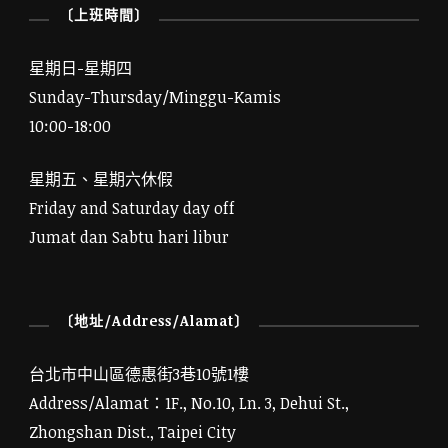
〔上班時間〕
星期日-星期四
Sunday-Thursday/Minggu-Kamis
10:00-18:00
星期五、星期六休假
Friday and Saturday day off
Jumat dan Sabtu hari libur
〔地址/Address/Alamat〕
台北市中山區德惠街3巷10號1樓
Address/Alamat：1F., No.10, Ln. 3, Dehui St.,
Zhongshan Dist., Taipei City