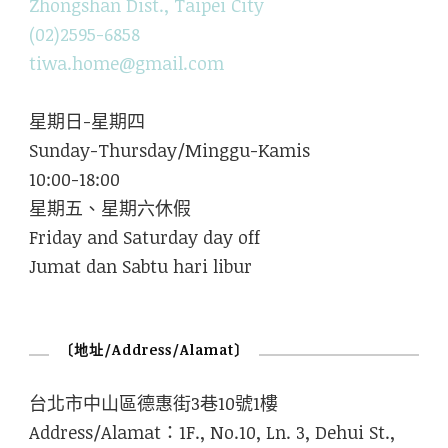
Zhongshan Dist., Taipei City
(02)2595-6858
tiwa.home@gmail.com
星期日-星期四
Sunday-Thursday/Minggu-Kamis
10:00-18:00
星期五、星期六休假
Friday and Saturday day off
Jumat dan Sabtu hari libur
〔地址/Address/Alamat〕
台北市中山區德惠街3巷10號1樓
Address/Alamat：1F., No.10, Ln. 3, Dehui St.,