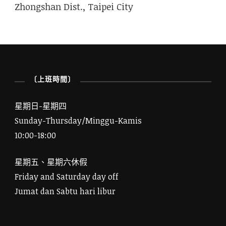
Zhongshan Dist., Taipei City
〔上班時間〕
星期日-星期四
Sunday-Thursday/Minggu-Kamis
10:00-18:00
星期五、星期六休假
Friday and Saturday day off
Jumat dan Sabtu hari libur