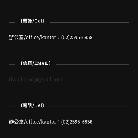
〔電話/Tel〕
辦公室/office/kantor：(02)2595-6858
〔信箱/EMAIL〕
tiwa.home@gmail.com
〔電話/Tel〕
辦公室/office/kantor：(02)2595-6858