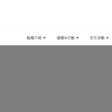
TIWA台灣國際勞工協會
台灣國際勞工協會（Taiwan International Worke
組織介紹
議題&行動
文化活動