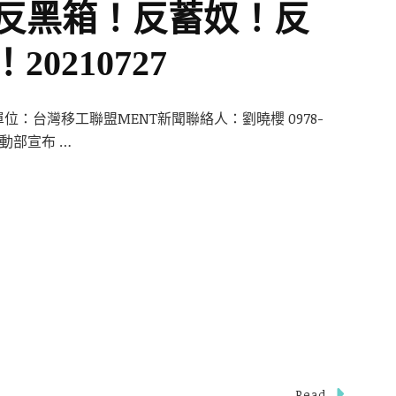
】反黑箱！反蓄奴！反
0210727
：台灣移工聯盟MENT新聞聯絡人：劉曉櫻 0978-
日勞動部宣布 …
Read