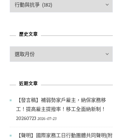
文
章
分
類
歷史文章
歷
史
文
章
近期文章
【發言稿】補弱勢家戶雇主，納保家務移
工！提高雇主提撥率！移工全面納新制！
20260723
2026-07-23
【聲明】國際家務工日行動團體共同聲明(附