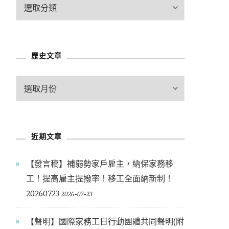
文
章
分
類
歷史文章
歷
史
文
章
近期文章
【發言稿】補弱勢家戶雇主，納保家務移
工！提高雇主提撥率！移工全面納新制！
20260723
2026-07-23
【聲明】國際家務工日行動團體共同聲明(附