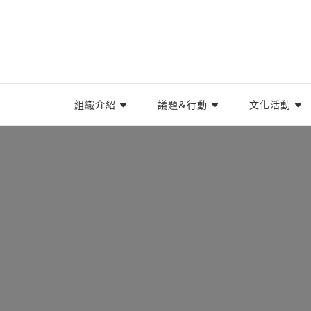
TIWA台灣國際勞工協會
台灣國際勞工協會（Taiwan International Worke
組織介紹
議題&行動
文化活動