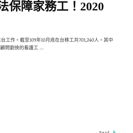
法保障家務工！2020
工作。截至109年10月底在台移工共701,240人。其中
策顧問劉俠的看護工 …
Read